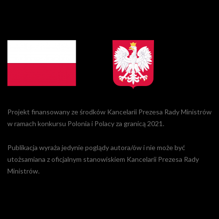
Projekt finansowany ze środków Kancelarii Prezesa Rady Ministrów
w ramach konkursu Polonia i Polacy za granicą 2021.
Publikacja wyraża jedynie poglądy autora/ów i nie może być
utożsamiana z oficjalnym stanowiskiem Kancelarii Prezesa Rady
Ministrów.