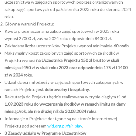
uczestnictwa w zajęciach sportowych poprzez organizowanych
zakup zajęć sportowych od października 2023 roku do sierpnia 2024
roku.
Główne warunki Projektu:
Kwota przeznaczona na zakup zajęć sportowych w 2023 roku
wynosi 27000 zł, zaś na 2024 roku odpowiednio 84000 zł.
Zakładana liczba uczestników Projektu wynosi minimalnie
60 osób
.
Maksymalny koszt zakupionych zajęć sportowych ze środków
Projektu wynosi
na
U
czestnika
P
rojektu 150 zł
brutto
w skali
miesiąca i 450 zł w skali roku 2023 oraz odpowiednio 175 zł i 1400
zł w 2024 roku
.
Udział dzieci i młodzieży w zajęciach sportowych zakupionych w
ramach Projektu
jest dobrowolny i bezpłatny.
Rekrutacja do Projektu będzie realizowana w trybie ciągłym tj.
od
1.09.2023 roku do wyczerpania środków w ramach limitu na dany
miesiąc/rok, ale nie dłużej niż do 30.08.2024 roku
.
Informacje o Projekcie dostępne są na stronie internetowej
Projektu pod adresem
wid.org.pl/fair-play
.
3
Zasady udziału w Programie Uczestników