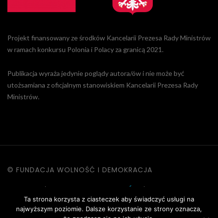
Projekt finansowany ze środków Kancelarii Prezesa Rady Ministrów
w ramach konkursu Polonia i Polacy za granicą 2021.
Publikacja wyraża jedynie poglądy autora/ów i nie może być
utożsamiana z oficjalnym stanowiskiem Kancelarii Prezesa Rady
Ministrów.
© FUNDACJA WOLNOŚĆ I DEMOKRACJA
KONTAKT
|
POLITYKA PRYWATNOŚCI
|
DANE OSOBOWE
Ta strona korzysta z ciasteczek aby świadczyć usługi na
|
REGULAMIN STRONY
najwyższym poziomie. Dalsze korzystanie ze strony oznacza,