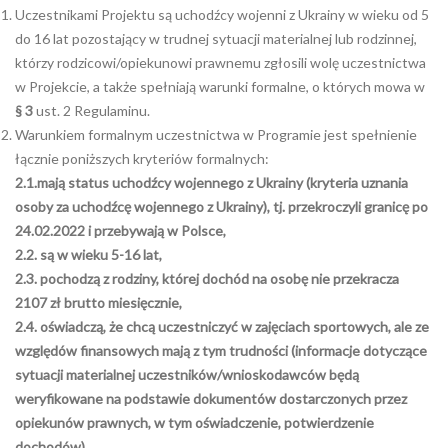
Uczestnikami Projektu są uchodźcy wojenni z Ukrainy w wieku od 5
do 16 lat pozostający w trudnej sytuacji materialnej lub rodzinnej,
którzy rodzicowi/opiekunowi prawnemu zgłosili wolę uczestnictwa
w Projekcie, a także spełniają warunki formalne, o których mowa w
§
3
ust. 2 Regulaminu.
Warunkiem formalnym uczestnictwa w Programie jest spełnienie
łącznie poniższych kryteriów formalnych:
2.1.
mają status uchodźcy wojennego z Ukrainy (kryteria uznania
osoby za uchodźcę wojennego z Ukrainy),
tj. przekroczyli granicę po
24.02.2022 i przebywają w Polsce
,
2
.2
. są w wieku 5-16 lat,
2
.
3. pochodzą z rodziny, której dochód na osobę nie przekracza
2107 zł brutto miesięcznie,
2.
4.
oświadczą, że chcą uczestniczyć w zajęciach sportowych, ale ze
względów finansowych mają z tym trudności (informacje dotyczące
sytuacji materialnej
uczestników/
wnioskodawców będą
weryfikowane na podstawie dokumentów dostarczonych przez
opiekunów prawnych, w tym oświadczenie, potwierdzenie
dochodów
)