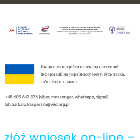
Якщо вам потрібен переклад наступної
інформації на українську мову, будь ласка,
зв’яжіться з нами:
+48 605 643 376 (viber, messenger, whatsapp, signal)
lub
barbara.kasperska@wid.org.pl
złóż wniosek on-line –