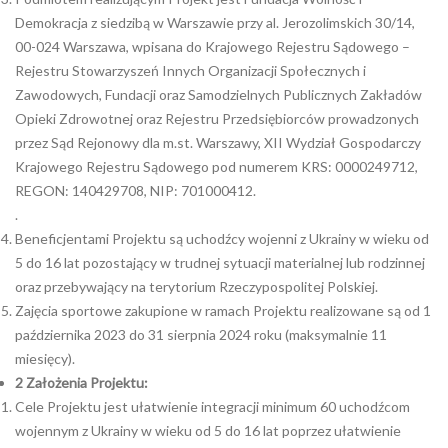
Demokracja z siedzibą w Warszawie przy al. Jerozolimskich 30/14,
00-024 Warszawa, wpisana do Krajowego Rejestru Sądowego –
Rejestru Stowarzyszeń Innych Organizacji Społecznych i
Zawodowych, Fundacji oraz Samodzielnych Publicznych Zakładów
Opieki Zdrowotnej oraz Rejestru Przedsiębiorców prowadzonych
przez Sąd Rejonowy dla m.st. Warszawy, XII Wydział Gospodarczy
Krajowego Rejestru Sądowego pod numerem KRS: 0000249712,
REGON: 140429708, NIP: 701000412.
.
Beneficjentami Projektu są uchodźcy wojenni z Ukrainy w wieku od
5 do 16 lat pozostający w trudnej sytuacji materialnej lub rodzinnej
oraz przebywający na terytorium Rzeczypospolitej Polskiej.
Zajęcia sportowe zakupione w ramach Projektu realizowane są od 1
października 2023 do 31 sierpnia 2024 roku (maksymalnie 11
miesięcy).
2
Założenia Projektu:
Cele Projektu jest ułatwienie integracji minimum 60 uchodźcom
wojennym z Ukrainy w wieku od 5 do 16 lat poprzez ułatwienie