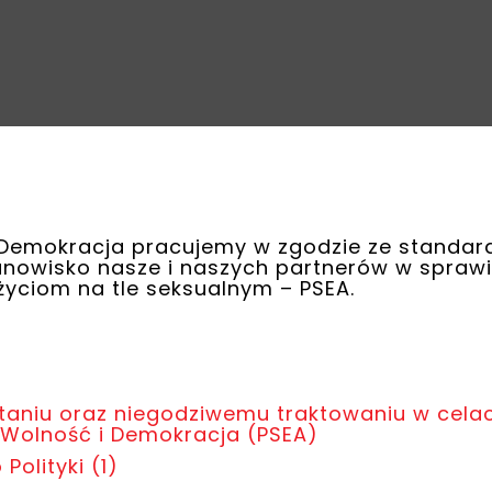
i Demokracja pracujemy w zgodzie ze standar
nowisko nasze i naszych partnerów w sprawie
yciom na tle seksualnym – PSEA.
staniu oraz niegodziwemu traktowaniu w cela
 Wolność i Demokracja (PSEA)
Polityki (1)