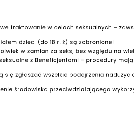
iwe traktowanie w celach seksualnych – zaw
ałem dzieci (do 18 r. ż) są zabronione!
olwiek w zamian za seks, bez względu na wiek
 seksualne z Beneficjentami – procedury mają
ą się zgłaszać wszelkie podejrzenia nadużyci
zenie środowiska przeciwdziałającego wykor
–
–