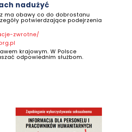
jach nadużyć
iusz ma obawy co do dobrostanu
zegóły potwierdzające podejrzenia
acje-zwrotne/
rg.pl
prawem krajowym. W Polsce
łaszać odpowiednim służbom.