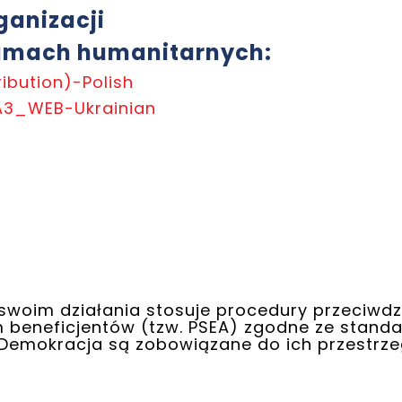
ganizacji
ramach humanitarnych:
ribution)-Polish
 A3_WEB-Ukrainian
swoim działania stosuje procedury przeciwdz
m beneficjentów (tzw. PSEA) zgodne ze stan
 Demokracja są zobowiązane do ich przestrze