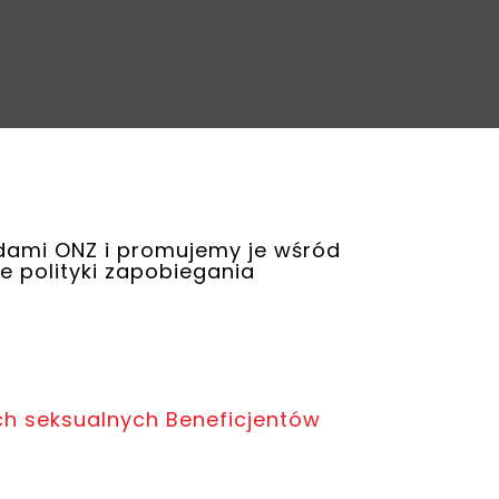
dami ONZ i promujemy je wśród
 polityki zapobiegania
ch seksualnych Beneficjentów