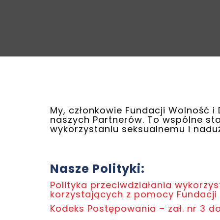
My, członkowie Fundacji Wolność 
naszych Partnerów. To wspólne sta
wykorzystaniu seksualnemu i naduż
Nasze Polityki:
Polityka przeciwdziałania wykorzy
korzystających z pomocy Fundacji
Kodeks Postępowania – zał. nr 3 do 