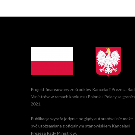
Projekt finansowany ze środków Kancelarii Prezesa Rad
Ministrów w ramach konkursu Polonia i Polacy za granic
2021.
Publikacja wyraża jedynie poglądy autora/ów i nie może
być utożsamiana z oficjalnym stanowiskiem Kancelarii
Prezesa Rady Ministrów.