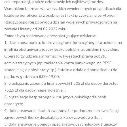
celu repatriacji, a także członkowie ich najbliższej rodziny.
Warunkiem łącznym we wszystkich wymienionych przypadkach dla
każdego beneficjenta z osobna jest fakt przybycia na terytoriom
Rzeczypospolitej z powodu działań wojennych prowadzonych na
terenie Ukrainy od 24.02.2022 roku.
Pomoc była realizowana przez następujące działania:
1) działalność punktu koordynacyjno-informacyjnego. Uruchomiona
infolinia obsługiwana jest w języku polskim, ukraińskim i rosyjskim.
Operatorzy udzielają informacji w kwestiach prawa pobytu,
administracyjnych (np. zakładanie konta bankowego, nr. PESEL,
staranie się o pobyt stały itp.). Infolinia działa od poniedziałku do
piątku w godzinach 8.00–19.00;
2) przekazanie zapomóg finansowych(1 505 zł dla osoby dorosłej,
752,5 zł dla osoby niepełnoletniej);
3) organizację bezpłatnego kursu języka polskiegodla osób
dorosłych;
4) dofinansowanie działań związanych z podnoszeniem kwalifikacji
zawodowych (kursy doszkalające, kursy zawodowe itp.);
5) dofinansowanie pomocy specjalistów:psychologów, tłumaczy