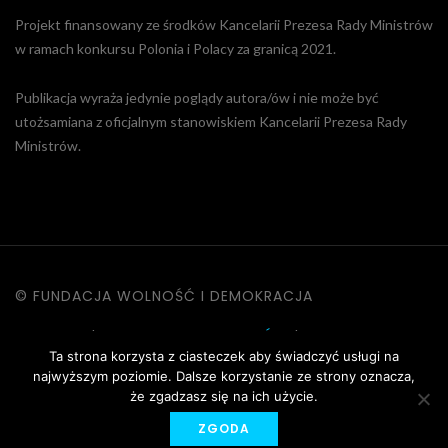
Projekt finansowany ze środków Kancelarii Prezesa Rady Ministrów
w ramach konkursu Polonia i Polacy za granicą 2021.
Publikacja wyraża jedynie poglądy autora/ów i nie może być
utożsamiana z oficjalnym stanowiskiem Kancelarii Prezesa Rady
Ministrów.
© FUNDACJA WOLNOŚĆ I DEMOKRACJA
KONTAKT
|
POLITYKA PRYWATNOŚCI
|
DANE OSOBOWE
Ta strona korzysta z ciasteczek aby świadczyć usługi na
|
REGULAMIN STRONY
najwyższym poziomie. Dalsze korzystanie ze strony oznacza,
że zgadzasz się na ich użycie.
ZGODA