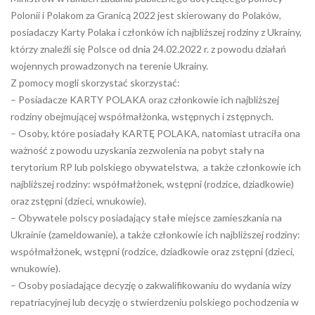
Polonii i Polakom za Granicą 2022 jest skierowany do Polaków,
posiadaczy Karty Polaka i członków ich najbliższej rodziny z Ukrainy,
którzy znaleźli się Polsce od dnia 24.02.2022 r. z powodu działań
wojennych prowadzonych na terenie Ukrainy.
Z pomocy mogli skorzystać skorzystać:
– Posiadacze KARTY POLAKA oraz członkowie ich najbliższej
rodziny obejmującej współmałżonka, wstępnych i zstępnych.
– Osoby, które posiadały KARTĘ POLAKA, natomiast utraciła ona
ważność z powodu uzyskania zezwolenia na pobyt stały na
terytorium RP lub polskiego obywatelstwa, a także członkowie ich
najbliższej rodziny: współmałżonek, wstępni (rodzice, dziadkowie)
oraz zstępni (dzieci, wnukowie).
– Obywatele polscy posiadający stałe miejsce zamieszkania na
Ukrainie (zameldowanie), a także członkowie ich najbliższej rodziny:
współmałżonek, wstępni (rodzice, dziadkowie oraz zstępni (dzieci,
wnukowie).
– Osoby posiadające decyzję o zakwalifikowaniu do wydania wizy
repatriacyjnej lub decyzję o stwierdzeniu polskiego pochodzenia w