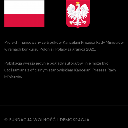
Projekt finansowany ze środków Kancelarii Prezesa Rady Ministrów
w ramach konkursu Polonia i Polacy za granicą 2021.
Publikacja wyraża jedynie poglądy autora/ów i nie może być
utożsamiana z oficjalnym stanowiskiem Kancelarii Prezesa Rady
Ministrów.
© FUNDACJA WOLNOŚĆ I DEMOKRACJA