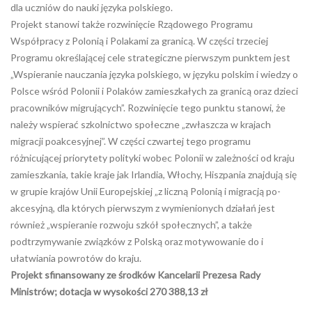
dla uczniów do nauki języka polskiego.
Projekt stanowi także rozwinięcie Rządowego Programu
Współpracy z Polonią i Polakami za granicą. W
cz
ęści trzeciej
Programu określającej cele strategiczne pierwszym punktem jest
„Wspieranie nauczania języka polskiego, w języku polskim i wiedzy o
Polsce w
śr
ód Polonii i Polaków zamieszkałych za granicą oraz dzieci
pracowników migrujących”. Rozwinięcie tego punktu stanowi, że
należy wspierać szkolnictwo społeczne „zwłaszcza w krajach
migracji poakcesyjnej”. W
cz
ęści czwartej tego programu
różnicującej priorytety polityki wobec Polonii w zależności od kraju
zamieszkania, takie kraje jak Irlandia, Włochy, Hiszpania znajdują się
w grupie krajów Unii Europejskiej „z liczną Polonią i migracją po-
akcesyjną, dla których pierwszym z wymienionych działań jest
również „wspieranie rozwoju szkół społecznych”, a także
podtrzymywanie związków z Polską oraz motywowanie do i
ułatwiania powrotów do kraju.
Projekt sfinansowany ze środków Kancelarii Prezesa Rady
Ministrów; dotacja w wysokości 270 388,13 zł