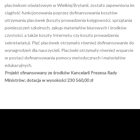
placówkom oświatowym w Wielkiej Brytanii. zostało zapewniona im
ciągłość funkcjonowania poprzez dofinansowania kosztów
utrzymania placówek (koszty prowadzenia księgowości, sprzątania
pomieszczeń szkolnych, zakup materiałów biurowych i środków
czystości, a także koszty Internetu czy koszty prowadzenia
sekretariatu). Pięć placówek otrzymało również dofinansowanie do
wynagrodzeń dla nauczycieli. Placówki otrzymały również wsparcie
w postaci dofinansowania pomocy metodycznych i materiałów
edukacyjnych.
Projekt sfinansowany ze środków Kancelarii Prezesa Rady
Ministrów; dotacja w wysokości 230 560,00 zł