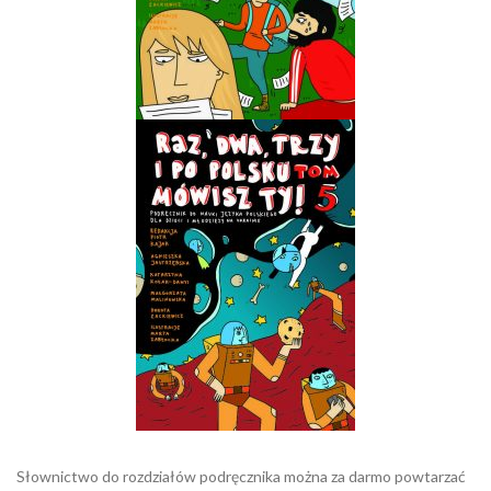
Słownictwo do rozdziałów podręcznika można za darmo powtarzać