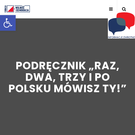
Otwórz pasek narzędzi
PODRĘCZNIK „RAZ,
DWA, TRZY I PO
POLSKU MÓWISZ TY!”