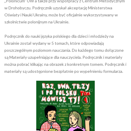
„Polonicum” UW a także przy współpracy z Centrum Metodycznym
w Drohobyczu. Podręcznik uzyskał akceptację Ministerstwa
Oświaty i Nauki Ukrainy, może być oficjalnie wykorzystywany w
szkolnictwie polonijnym na Ukrainie.
Podręcznik do nauki języka polskiego dla dzieci i młodzieży na
Ukrainie został wydany w 5 tomach, które odpowiadają
poszczególnym poziomom nauczania. Do każdego tomu dołączone
są Materiały uzupełniające dla nauczyciela. Podręcznik i materiały
można pobrać klikając na obrazek z konkretnym tomem. Podręcznik i
materiały są udostępnione bezpłatnie po wypełnieniu formularza.