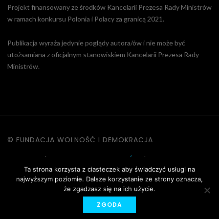
Projekt finansowany ze środków Kancelarii Prezesa Rady Ministrów
w ramach konkursu Polonia i Polacy za granicą 2021.
Publikacja wyraża jedynie poglądy autora/ów i nie może być
utożsamiana z oficjalnym stanowiskiem Kancelarii Prezesa Rady
Ministrów.
© FUNDACJA WOLNOŚĆ I DEMOKRACJA
KONTAKT
|
POLITYKA PRYWATNOŚCI
|
DANE OSOBOWE
Ta strona korzysta z ciasteczek aby świadczyć usługi na
|
REGULAMIN STRONY
najwyższym poziomie. Dalsze korzystanie ze strony oznacza,
że zgadzasz się na ich użycie.
ZGODA