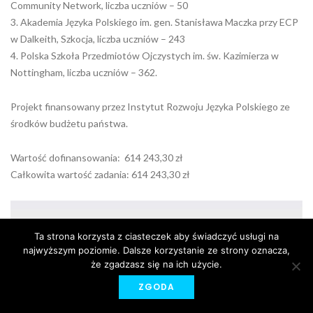
Community Network, liczba uczniów – 50
3. Akademia Języka Polskiego im. gen. Stanisława Maczka przy ECP
w Dalkeith, Szkocja, liczba uczniów – 243
4. Polska Szkoła Przedmiotów Ojczystych im. św. Kazimierza w
Nottingham, liczba uczniów – 362.
Projekt finansowany przez Instytut Rozwoju Języka Polskiego ze
środków budżetu państwa.
Wartość dofinansowania: 614 243,30 zł
Całkowita wartość zadania: 614 243,30 zł
Ta strona korzysta z ciasteczek aby świadczyć usługi na
najwyższym poziomie. Dalsze korzystanie ze strony oznacza,
że zgadzasz się na ich użycie.
ZGODA