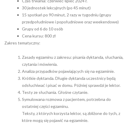
Czas trwania: czerwiec-lipiec 2024 r.
30 jednostek lekcyjnych (po 45 minut)
15 spotkań po 90 minut, 2 razy w tygodniu (grupy
przedpołudniowe i popołudniowe oraz weekendowe)
Grupy od 6 do 10 osób
Cena kursu: 800 zł
Zakres tematyczny:
Zasady egzaminu z zakresu: pisania dyktanda, słuchania,
czytania i mówienia.
Analiza przypadków pojawiających się na egzaminie.
Krótkie dyktanda. Długie dyktanda uczestnicy będą
odsłuchiwać i pisać w domu. Później sprawdzi je lektor.
Testy ze słuchania. Głośne czytanie.
Symulowana rozmowa z pacjentem, potrzebna do
ostatniej części egzaminu.
Teksty, z których korzysta lektor, są zbliżone do tych, z
które mogą się pojawić na egzaminie.