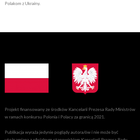
Polakom z Ukrainy.
Projekt finansowany ze środków Kancelarii Prezesa Rady Ministrów
w ramach konkursu Polonia i Polacy za granicą 2021.
Publikacja wyraża jedynie poglądy autora/ów i nie może być
utożsamiana z oficjalnym stanowiskiem Kancelarii Prezesa Rady