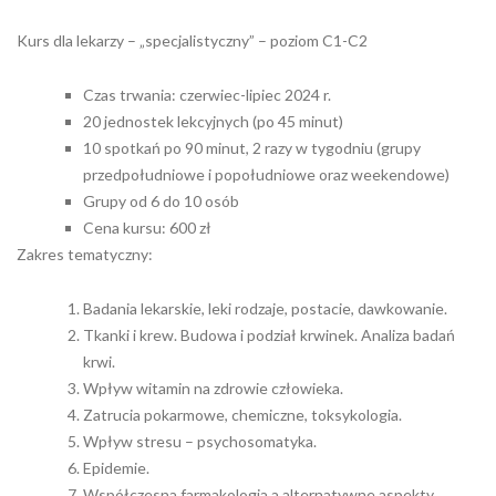
Kurs dla lekarzy – „specjalistyczny” – poziom C1-C2
Czas trwania: czerwiec-lipiec 2024 r.
20 jednostek lekcyjnych (po 45 minut)
10 spotkań po 90 minut, 2 razy w tygodniu (grupy
przedpołudniowe i popołudniowe oraz weekendowe)
Grupy od 6 do 10 osób
Cena kursu: 600 zł
Zakres tematyczny:
Badania lekarskie, leki rodzaje, postacie, dawkowanie.
Tkanki i krew. Budowa i podział krwinek. Analiza badań
krwi.
Wpływ witamin na zdrowie człowieka.
Zatrucia pokarmowe, chemiczne, toksykologia.
Wpływ stresu – psychosomatyka.
Epidemie.
Współczesna farmakologia a alternatywne aspekty