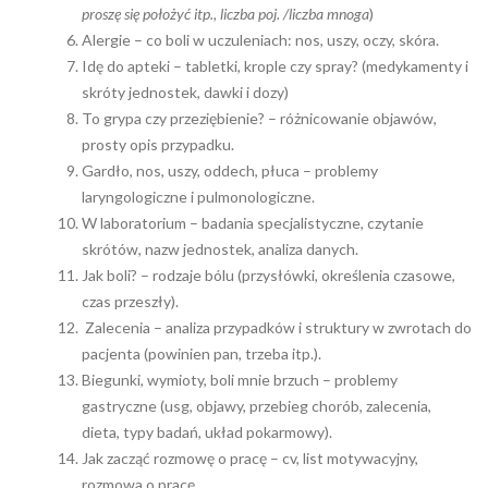
proszę się położyć itp., liczba poj. /liczba mnoga
)
Alergie – co boli w uczuleniach: nos, uszy, oczy, skóra.
Idę do apteki – tabletki, krople czy spray? (medykamenty i
skróty jednostek, dawki i dozy)
To grypa czy przeziębienie? – różnicowanie objawów,
prosty opis przypadku.
Gardło, nos, uszy, oddech, płuca – problemy
laryngologiczne i pulmonologiczne.
W laboratorium – badania specjalistyczne, czytanie
skrótów, nazw jednostek, analiza danych.
Jak boli? – rodzaje bólu (przysłówki, określenia czasowe,
czas przeszły).
Zalecenia – analiza przypadków i struktury w zwrotach do
pacjenta (powinien pan, trzeba itp.).
Biegunki, wymioty, boli mnie brzuch – problemy
gastryczne (usg, objawy, przebieg chorób, zalecenia,
dieta, typy badań, układ pokarmowy).
Jak zacząć rozmowę o pracę – cv, list motywacyjny,
rozmowa o pracę.