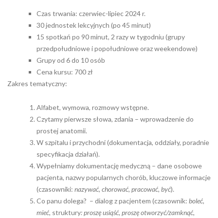
Czas trwania: czerwiec-lipiec 2024 r.
30 jednostek lekcyjnych (po 45 minut)
15 spotkań po 90 minut, 2 razy w tygodniu (grupy
przedpołudniowe i popołudniowe oraz weekendowe)
Grupy od 6 do 10 osób
Cena kursu: 700 zł
Zakres tematyczny:
Alfabet, wymowa, rozmowy wstępne.
Czytamy pierwsze słowa, zdania – wprowadzenie do
prostej anatomii.
W szpitalu i przychodni (dokumentacja, oddziały, poradnie
specyfikacja działań).
Wypełniamy dokumentację medyczną – dane osobowe
pacjenta, nazwy popularnych chorób, kluczowe informacje
(czasowniki:
nazywać, chorować, pracować, być
).
Co panu dolega? – dialog z pacjentem (czasownik:
boleć,
mieć,
struktury
: proszę usiąść, proszę otworzyć/zamknąć,