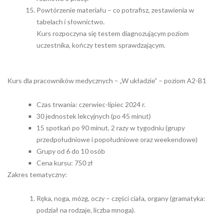
Powtórzenie materiału – co potrafisz, zestawienia w
tabelach i słownictwo.
Kurs rozpoczyna się testem diagnozującym poziom
uczestnika, kończy testem sprawdzającym.
Kurs dla pracowników medycznych – „W układzie” – poziom A2-B1
Czas trwania: czerwiec-lipiec 2024 r.
30 jednostek lekcyjnych (po 45 minut)
15 spotkań po 90 minut, 2 razy w tygodniu (grupy
przedpołudniowe i popołudniowe oraz weekendowe)
Grupy od 6 do 10 osób
Cena kursu: 750 zł
Zakres tematyczny:
Ręka, noga, mózg, oczy – części ciała, organy (gramatyka:
podział na rodzaje, liczba mnoga).