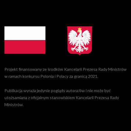
Projekt finansowany ze środków Kancelarii Prezesa Rady Ministrów
w ramach konkursu Polonia i Polacy za granicą 2021.
Publikacja wyraża jedynie poglądy autora/ów i nie może być
utożsamiana z oficjalnym stanowiskiem Kancelarii Prezesa Rady
Ministrów.