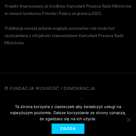
Projekt finansowany ze środków Kancelarii Prezesa Rady Ministrów
w ramach konkursu Polonia i Polacy za granicą 2021.
Publikacja wyraża jedynie poglądy autora/ów i nie może być
utożsamiana z oficjalnym stanowiskiem Kancelarii Prezesa Rady
Ministrów.
© FUNDACJA WOLNOŚĆ I DEMOKRACJA
KONTAKT
|
POLITYKA PRYWATNOŚCI
|
DANE OSOBOWE
Ta strona korzysta z ciasteczek aby świadczyć usługi na
|
REGULAMIN STRONY
najwyższym poziomie. Dalsze korzystanie ze strony oznacza,
że zgadzasz się na ich użycie.
ZGODA