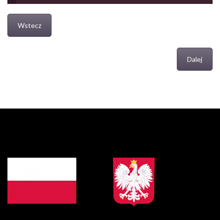
Wstecz
Dalej