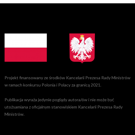
Projekt finansowany ze środków Kancelarii Prezesa Rady Ministrów
w ramach konkursu Polonia i Polacy za granicą 2021.
Publikacja wyraża jedynie poglądy autora/ów i nie może być
utożsamiana z oficjalnym stanowiskiem Kancelarii Prezesa Rady
Ministrów.