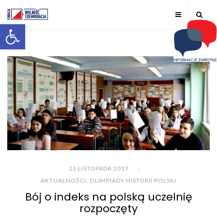
Otwórz pasek narzędzi
13 LISTOPADA 2017
AKTUALNOŚCI
,
OLIMPIADY HISTORII POLSKI
Bój o indeks na polską uczelnię
rozpoczęty