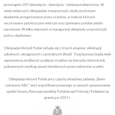
przystąpiło 207 dziewięcio-, dziesięcio- i jedenastoklasistów. W
wielu miejscach olimpiadzie towarzyszyły okolicznościowe
akademie przygotowane przez uczniów, w trakcie których
recytowano patriotyczne wiersze oraz śpiewano polskie pieśni
narodowe. W kilku miastach w inauguracji olimpiady uczestniczyli
polscy dyplomaci.
Olimpiada Historii Polski składa się z trzech etapów: eliminacji
szkolnych, okręgowych i centralnych (finał). Trzej laureaci będą mieli
zapewnioną możliwość podjęcia studiów na kierunku historia lub
pokrewnych według zasad określonych przez rektorów uczelni.
Olimpiada Historii Polski jest częścią składową zadania „Biało-
czerwone ABC” jest współfinansowanego w ramach sprawowania
opieki Senatu Rzeczypospolitej Polskiej nad Polonią i Polakami za
granicą w 2017 r.