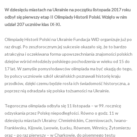
W dziesięciu miastach na Ukrainie na początku listopada 2017 roku
odbył się pierwszy etap II Olimpiady Historii Polski. Wzięło w nim
udział 207 uczniów klas IX-XI.
Olimpiadę Historii Polski na Ukrainie Fundacja WiD organizuje już po
raz drugi. Po zeszłorocznym jej sukcesie okazało się, że to bardzo
atrakcyjna i oczekiwana forma upowszechniania znajomości polskich
dziejów wśród młodzieży polskiego pochodzenia w wieku od 15 do
17 lat. W zamyśle pomysłodawców olimpiada ma być okazją do tego,
by polscy uczniowie szkół ukraińskich poznawali historię kraju
przodków, dzięki czemu będzie rosła ich świadomość historyczna, a
poprzez nią odradzała się polska tożsamości na Ukrainie.
Tegoroczna olimpiada odbyła się 11 listopada – w 99. rocznicę
odzyskania przez Polskę niepodległości. Równo o godz. 11 w
dziesięciu miastach Ukrainy: Chmielnickim, Czerniowcach, Iwano-
Frankiwsku, Kijowie, Lwowie, Łucku, Równem, Winnicy, Żytomierzu
oraz – po raz pierwszy – w Charkowie, do pisemnego testu