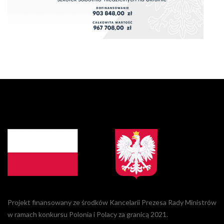
Projekt finansowany ze środków Kancelarii Prezesa Rady Ministrów
w ramach konkursu Polonia i Polacy za granicą 2021.