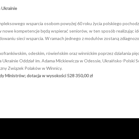
 Ukrainie
kompleksowego wsparcia osobom powyżej 60 roku życia polskiego pochodzen
 w nowe kompetencje będą wspierać seniorów, w ten sposób realizując id
udowaniu sieci wsparcia. W ramach jednego z modułów zostaną zdiagno
frankiwskim, odeskim, rówieńskim oraz winnickim poprzez działania pięciu
 Ukrainie Oddział im. Adama Mickiewicza w Odessie, Ukraińsko-Polski
czny Związek Polaków w Winnicy.
ady Ministrów; dotacja w wysokości
528 350,00 zł