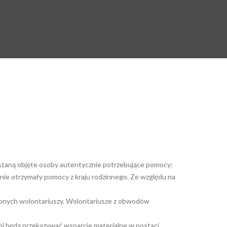
ostaną objęte osoby autentycznie potrzebujące pomocy:
 nie otrzymały pomocy z kraju rodzinnego. Ze względu na
kolonych wolontariuszy. Wolontariusze z obwodów
i będą przekazywać wsparcie materialne w postaci