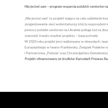
Nie jesteś sam – program wsparcia polskich seniorów na
„Nie jesteś sam” to projekt mający na celu udzielenie 
zorganizowanie sieci wolontariuszy, którzy wyposażeni
pomocy polskim seniorom na Ukrainie polega też na zb
stanowić trwały rezultat projektu – bazę potrzeb.
W 2020 roku projekt jest realizowany w obwodach: iwano
Europejskiego w Iwano-Frankiwsku, Związek Polaków na
i Partnerstwa „Polonia” oraz Chrześcijańsko Demokraty
Projekt sfinansowany ze środków Kancelarii Prezesa R