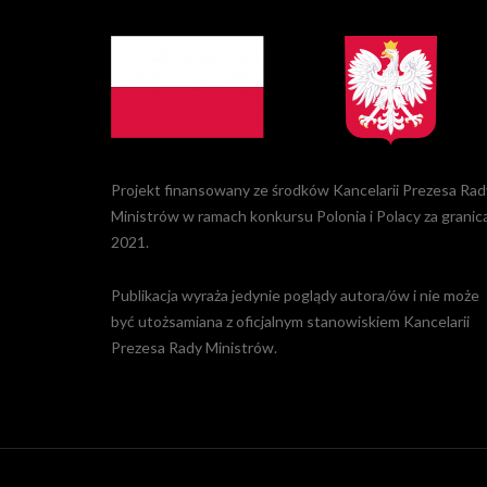
Projekt finansowany ze środków Kancelarii Prezesa Rad
Ministrów w ramach konkursu Polonia i Polacy za granic
2021.
Publikacja wyraża jedynie poglądy autora/ów i nie może
być utożsamiana z oficjalnym stanowiskiem Kancelarii
Prezesa Rady Ministrów.