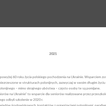
2021
m powyżej 60 roku życia polskiego pochodzenia na Ukrainie. Wsparciem z
niezrzeszone w strukturach polonijnych, zazwyczaj w swoim długim życiu
polonijnego – mimo skrajnego ubóstwa – często osoby te są pomijane.
niorów na Ukrainie” to wsparcie dla seniorów realizowane przez przesz
go odbyli szkolenie w 2020 r.
iadów środowiskowych, kontaktów z organizacjami polonijnymi, parafiam