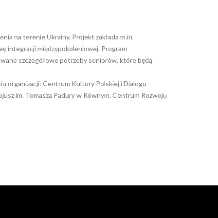
ia na terenie Ukrainy. Projekt zakłada m.in.
eę integracji międzypokoleniowej. Program
zowane szczegółowe potrzeby seniorów, które będą
 organizacji: Centrum Kultury Polskiej i Dialogu
 Sojusz im. Tomasza Padury w Równym, Centrum Rozwoju