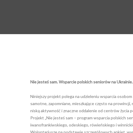
Nie jesteś sam. Wsparcie polskich seniorów na Ukrainie.
Niniejszy projekt polega na udzieleniu wsparcia osobo
samotne, zapomniane, mieszkające często na prowincji, 
niską aktywność i znaczne oddalenie od centrów życia 
Projekt „Nie jesteś sam – program wsparcia polskich se
iwanofrankiwskiego, odeskiego, rówieńskiego i winnickie
Wolontariusze na podstawie szczegółowych ankiet, wyw