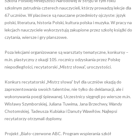
Szkoła Polskiej Mniejszości Narodowej w Stryju w tym roku
szkolnym zatrudnia czterech nauczycieli, którzy prowadzą lekcje dla
67 uczniów. W placówce są nauczane przedmioty ojczyste: język
polski, literatura, historia Polski, kultura polska i muzyka. W pracy na
lekcjach nauczyciele wykorzystują zakupione przez szkołę książki do
czytania, wiersze i gry planszowe.
Poza lekcjami organizowane są warsztaty tematyczne, konkursy –
m.in. plastyczny z okazji 105. rocznicy odzyskania przez Polskę
niepodległości, recytatorski „Mistrz słowa”, uroczystości.
Konkurs recytatorski „Mistrz słowa” był dla uczniów okazją do
zaprezentowania swoich talentów, nie tylko do deklamacji, ale i
wykonywania poezji śpiewanej. Uczestnicy sięgnęli po wiersze m.in.
Wisławy Szymborskiej, Juliana Tuwima, Jana Brzechwy, Wandy
Chotomskiej, Tadeusza Kubiaka i Danuty Wawiłów. Najlepsi
recytatorzy otrzymali dyplomy.
Projekt „Biało-czerwone ABC. Program wspierania szkół