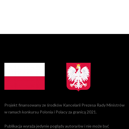
Projekt finansowany ze środków Kancelarii Prezesa Rady Ministrów
w ramach konkursu Polonia i Polacy za granicą 2021.
Publikacja wyraża jedynie poglądy autora/ów i nie może być