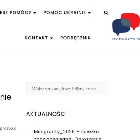
ŻESZ POMÓC?
POMOC UKRAINIE
KONTAKT
PODRĘCZNIK
nie
AKTUALNOŚCI
 prośbą o
Minigranty_2026 – ścieżka
zaawansowana. Ogłoszenie