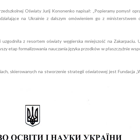
Przedszkolnej Oświaty Jurij Kononenko napisał: „Popieramy pomysł op
e, działające na Ukrainie z dalszym omówieniem go z ministerstwem o
uzgodniła z resortem oświaty węgierska mniejszość na Zakarpaciu. U
wszy etap formalizowania nauczania języka przodków w płaszczyźnie wsp
iach, skierowanych na stworzenie strategii oświatowej jest Fundacja „