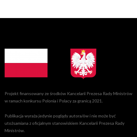
Projekt finansowany ze środków Kancelarii Prezesa Rady Ministrów
w ramach konkursu Polonia i Polacy za granicą 2021.
Publikacja wyraża jedynie poglądy autora/ów i nie może być
utożsamiana z oficjalnym stanowiskiem Kancelarii Prezesa Rady
Ministrów.