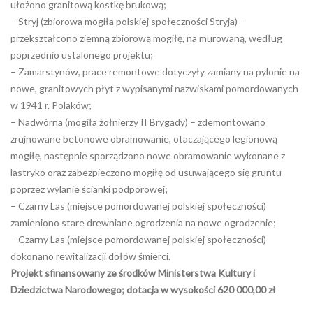
ułożono granitową kostkę brukową;
– Stryj (zbiorowa mogiła polskiej społeczności Stryja) –
przekształcono ziemną zbiorową mogiłę, na murowaną, według
poprzednio ustalonego projektu;
– Zamarstynów, prace remontowe dotyczyły zamiany na pylonie na
nowe, granitowych płyt z wypisanymi nazwiskami pomordowanych
w 1941 r. Polaków;
– Nadwórna (mogiła żołnierzy II Brygady) – zdemontowano
zrujnowane betonowe obramowanie, otaczającego legionową
mogiłę, następnie sporządzono nowe obramowanie wykonane z
lastryko oraz zabezpieczono mogiłę od usuwającego się gruntu
poprzez wylanie ścianki podporowej;
– Czarny Las (miejsce pomordowanej polskiej społeczności)
zamieniono stare drewniane ogrodzenia na nowe ogrodzenie;
– Czarny Las (miejsce pomordowanej polskiej społeczności)
dokonano rewitalizacji dołów śmierci.
Projekt sfinansowany ze środków Ministerstwa Kultury i
Dziedzictwa Narodowego; dotacja w wysokości 620 000,00 zł