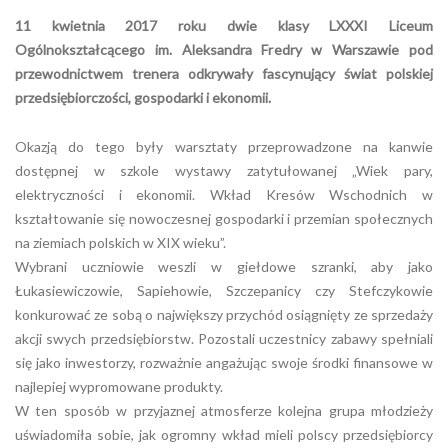
11 kwietnia 2017 roku dwie klasy LXXXI Liceum
Ogólnokształcącego im. Aleksandra Fredry w Warszawie pod
przewodnictwem trenera odkrywały fascynujący świat polskiej
przedsiębiorczości, gospodarki i ekonomii.
Okazją do tego były warsztaty przeprowadzone na kanwie
dostępnej w szkole wystawy zatytułowanej „Wiek pary,
elektryczności i ekonomii. Wkład Kresów Wschodnich w
kształtowanie się nowoczesnej gospodarki i przemian społecznych
na ziemiach polskich w XIX wieku”.
Wybrani uczniowie weszli w giełdowe szranki, aby jako
Łukasiewiczowie, Sapiehowie, Szczepanicy czy Stefczykowie
konkurować ze sobą o największy przychód osiągnięty ze sprzedaży
akcji swych przedsiębiorstw. Pozostali uczestnicy zabawy spełniali
się jako inwestorzy, rozważnie angażując swoje środki finansowe w
najlepiej wypromowane produkty.
W ten sposób w przyjaznej atmosferze kolejna grupa młodzieży
uświadomiła sobie, jak ogromny wkład mieli polscy przedsiębiorcy