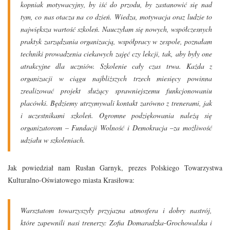
kopniak motywacyjny, by iść do przodu, by zastanowić się nad
tym, co nas otacza na co dzień. Wiedza, motywacja oraz ludzie to
największa wartość szkoleń. Nauczyłam się nowych, współczesnych
praktyk zarządzania organizacją, współpracy w zespole, poznałam
techniki prowadzenia ciekawych zajęć czy lekcji, tak, aby były one
atrakcyjne dla uczniów. Szkolenie cały czas trwa. Każda z
organizacji w ciągu najbliższych trzech miesięcy powinna
zrealizować projekt służący sprawniejszemu funkcjonowaniu
placówki. Będziemy utrzymywali kontakt zarówno z trenerami, jak
i uczestnikami szkoleń. Ogromne podziękowania należą się
organizatorom – Fundacji Wolność i Demokracja –za możliwość
udziału w szkoleniach.
Jak powiedział nam Rusłan Garnyk, prezes Polskiego Towarzystwa
Kulturalno-Oświatowego miasta Krasiłowa:
Warsztatom towarzyszyły przyjazna atmosfera i dobry nastrój,
które zapewnili nasi trenerzy: Zofia Domaradzka-Grochowalska i