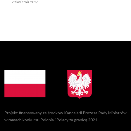
29 kwietnia 2026
Projekt finansowany ze środków Kancelarii Prezesa Rady Ministrów
w ramach konkursu Polonia i Polacy za granicą 2021.