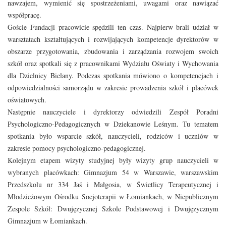
nawzajem, wymienić się spostrzeżeniami, uwagami oraz nawiązać
współpracę.
Goście Fundacji pracowicie spędzili ten czas. Najpierw brali udział w
warsztatach kształtujących i rozwijających kompetencje dyrektorów w
obszarze przygotowania, zbudowania i zarządzania rozwojem swoich
szkół oraz spotkali się z pracownikami Wydziału Oświaty i Wychowania
dla Dzielnicy Bielany. Podczas spotkania mówiono o kompetencjach i
odpowiedzialności samorządu w zakresie prowadzenia szkół i placówek
oświatowych.
Następnie nauczyciele i dyrektorzy odwiedzili Zespół Poradni
Psychologiczno-Pedagogicznych w Dziekanowie Leśnym. Tu tematem
spotkania było wsparcie szkół, nauczycieli, rodziców i uczniów w
zakresie pomocy psychologiczno-pedagogicznej.
Kolejnym etapem wizyty studyjnej były wizyty grup nauczycieli w
wybranych placówkach: Gimnazjum 54 w Warszawie, warszawskim
Przedszkolu nr 334 Jaś i Małgosia, w Świetlicy Terapeutycznej i
Młodzieżowym Ośrodku Socjoterapii w Łomiankach, w Niepublicznym
Zespole Szkół: Dwujęzycznej Szkole Podstawowej i Dwujęzycznym
Gimnazjum w Łomiankach.