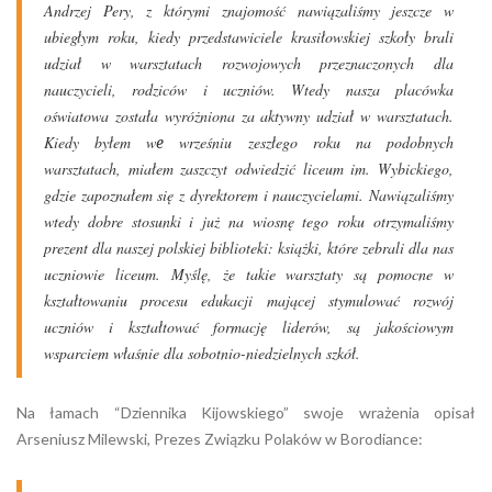
Andrzej Pery, z którymi znajomość nawiązaliśmy jeszcze w
ubiegłym roku, kiedy przedstawiciele krasiłowskiej szkoły brali
udział w warsztatach rozwojowych przeznaczonych dla
nauczycieli, rodziców i uczniów. Wtedy nasza placówka
oświatowa została wyróżniona za aktywny udział w warsztatach.
Kiedy byłem wе wrześniu zeszłego roku na podobnych
warsztatach, miałem zaszczyt odwiedzić liceum im. Wybickiego,
gdzie zapoznałem się z dyrektorem i nauczycielami. Nawiązaliśmy
wtedy dobre stosunki i już na wiosnę tego roku otrzymaliśmy
prezent dla naszej polskiej biblioteki: książki, które zebrali dla nas
uczniowie liceum. Myślę, że takie warsztaty są pomocne w
kształtowaniu procesu edukacji mającej stymulować rozwój
uczniów i kształtować formację liderów, są jakościowym
wsparciem właśnie dla sobotnio-niedzielnych szkół.
Na łamach “Dziennika Kijowskiego” swoje wrażenia opisał
Arseniusz Milewski, Prezes Związku Polaków w Borodiance: