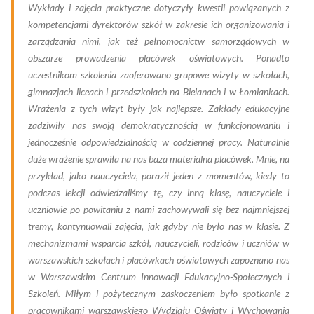
Wykłady i zajęcia praktyczne dotyczyły kwestii powiązanych z
kompetencjami dyrektorów szkół w zakresie ich organizowania i
zarządzania nimi, jak też pełnomocnictw samorządowych w
obszarze prowadzenia placówek oświatowych. Ponadto
uczestnikom szkolenia zaoferowano grupowe wizyty w szkołach,
gimnazjach liceach i przedszkolach na Bielanach i w Łomiankach.
Wrażenia z tych wizyt były jak najlepsze. Zakłady edukacyjne
zadziwiły nas swoją demokratycznością w funkcjonowaniu i
jednocześnie odpowiedzialnością w codziennej pracy. Naturalnie
duże wrażenie sprawiła na nas baza materialna placówek. Mnie, na
przykład, jako nauczyciela, poraził jeden z momentów, kiedy to
podczas lekcji odwiedzaliśmy tę, czy inną klasę, nauczyciele i
uczniowie po powitaniu z nami zachowywali się bez najmniejszej
tremy, kontynuowali zajęcia, jak gdyby nie było nas w klasie. Z
mechanizmami wsparcia szkół, nauczycieli, rodziców i uczniów w
warszawskich szkołach i placówkach oświatowych zapoznano nas
w Warszawskim Centrum Innowacji Edukacyjno-Społecznych i
Szkoleń. Miłym i pożytecznym zaskoczeniem było spotkanie z
pracownikami warszawskiego Wydziału Oświaty i Wychowania