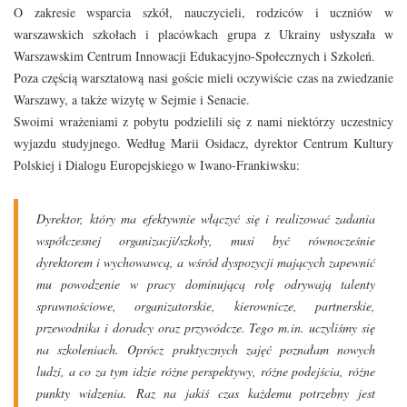
O zakresie wsparcia szkół, nauczycieli, rodziców i uczniów w
warszawskich szkołach i placówkach grupa z Ukrainy usłyszała w
Warszawskim Centrum Innowacji Edukacyjno-Społecznych i Szkoleń.
Poza częścią warsztatową nasi goście mieli oczywiście czas na zwiedzanie
Warszawy, a także wizytę w Sejmie i Senacie.
Swoimi wrażeniami z pobytu podzielili się z nami niektórzy uczestnicy
wyjazdu studyjnego. Według Marii Osidacz, dyrektor Centrum Kultury
Polskiej i Dialogu Europejskiego w Iwano-Frankiwsku:
Dyrektor, który ma efektywnie włączyć się i realizować zadania
współczesnej organizacji/szkoły, musi być równocześnie
dyrektorem i wychowawcą, a wśród dyspozycji mających zapewnić
mu powodzenie w pracy dominującą rolę odrywają talenty
sprawnościowe, organizatorskie, kierownicze, partnerskie,
przewodnika i doradcy oraz przywódcze. Tego m.in. uczyliśmy się
na szkoleniach. Oprócz praktycznych zajęć poznałam nowych
ludzi, a co za tym idzie różne perspektywy, różne podejścia, różne
punkty widzenia. Raz na jakiś czas każdemu potrzebny jest