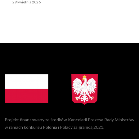
29 kwietnia 2026
Projekt finansowany ze środków Kancelarii Prezesa Rady Ministrów
w ramach konkursu Polonia i Polacy za granicą 2021.