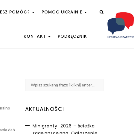
ŻESZ POMÓC?
POMOC UKRAINIE
KONTAKT
PODRĘCZNIK
m
ralno-
AKTUALNOŚCI
Minigranty_2026 – ścieżka
ania dań
zaawansowana. Ogłoszenie