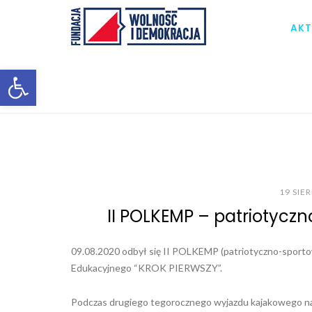
AKT
Otwórz pasek narzędzi
19 SIE
II POLKEMP – patriotyc
09.08.2020 odbył się II POLKEMP (patriotyczno-sporto
Edukacyjnego “KROK PIERWSZY”.
Podczas drugiego tegorocznego wyjazdu kajakowego na 