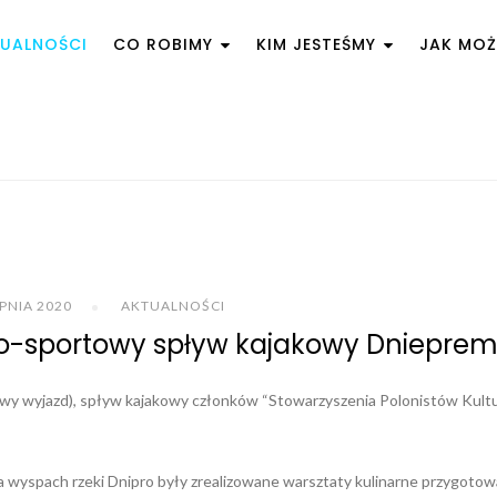
UALNOŚCI
CO ROBIMY
KIM JESTEŚMY
JAK MO
RPNIA 2020
AKTUALNOŚCI
zno-sportowy spływ kajakowy Dniepre
wy wyjazd), spływ kajakowy członków “Stowarzyszenia Polonistów Kultu
wyspach rzeki Dnipro były zrealizowane warsztaty kulinarne przygotow