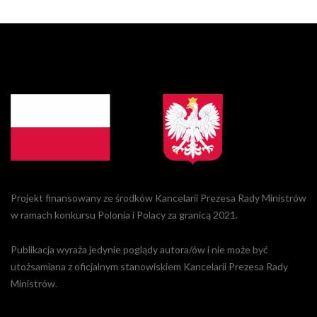
Projekt finansowany ze środków Kancelarii Prezesa Rady Ministrów
w ramach konkursu Polonia i Polacy za granicą 2021.
Publikacja wyraża jedynie poglądy autora/ów i nie może być
utożsamiana z oficjalnym stanowiskiem Kancelarii Prezesa Rady
Ministrów.