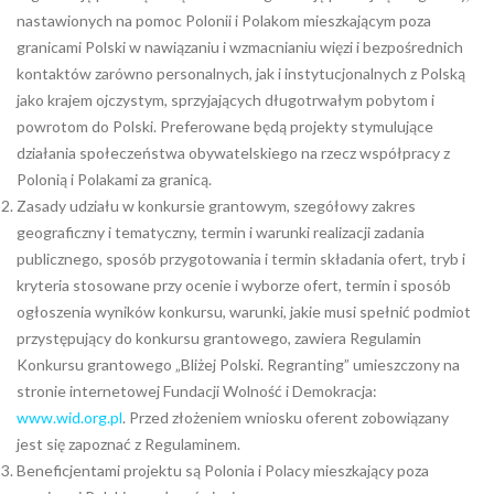
nastawionych na pomoc Polonii i Polakom mieszkającym poza
granicami Polski w nawiązaniu i wzmacnianiu więzi i bezpośrednich
kontaktów zarówno personalnych, jak i instytucjonalnych z Polską
jako krajem ojczystym, sprzyjających długotrwałym pobytom i
powrotom do Polski. Preferowane będą projekty stymulujące
działania społeczeństwa obywatelskiego na rzecz współpracy z
Polonią i Polakami za granicą.
Zasady udziału w konkursie grantowym, szegółowy zakres
geograficzny i tematyczny, termin i warunki realizacji zadania
publicznego, sposób przygotowania i termin składania ofert, tryb i
kryteria stosowane przy ocenie i wyborze ofert, termin i sposób
ogłoszenia wyników konkursu, warunki, jakie musi spełnić podmiot
przystępujący do konkursu grantowego, zawiera Regulamin
Konkursu grantowego „Bliżej Polski. Regranting” umieszczony na
stronie internetowej Fundacji Wolność i Demokracja:
www.wid.org.pl
. Przed złożeniem wniosku oferent zobowiązany
jest się zapoznać z Regulaminem.
Beneficjentami projektu są Polonia i Polacy mieszkający poza