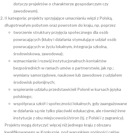
dotyczy projektów o charakterze gospodarczym czy
zawodowym).
II kategoria: projekty sprzyjające umacnianiu więzi z Polską,
długotrwałym pobytom oraz powrotom do kraju, np. poprzez
tworzenie struktury przyjęcia społecznego dla osób
powracających (kluby i działania stymulujące udział osób
powracających w życiu lokalnym, integracja szkolna,
środowiskowa, zawodowa);
wzmacnianie i rozwój instytucjonalnych kontaktów
bezpośrednich w ramach umów o partnerstwie, jak np.:
wymiany samorządowe, naukowe lub zawodowe z udziałem
środowisk polonijnych;
wspieranie udziału przedstawicieli Polonii w kursach języka
polskiego;
współpraca szkół i społeczności lokalnych, gdy zaangażowane
w działania są nie tylko placówki edukacyjne, ale również inne
instytucje z obu miejscowości/stron (tj. z Polski i z zagranicy).
Projekty mogą dotyczyć więcej niż jednego kraju z obszaru
kwalifikowanego w Konkursie, pod warunkiem spójności celów,