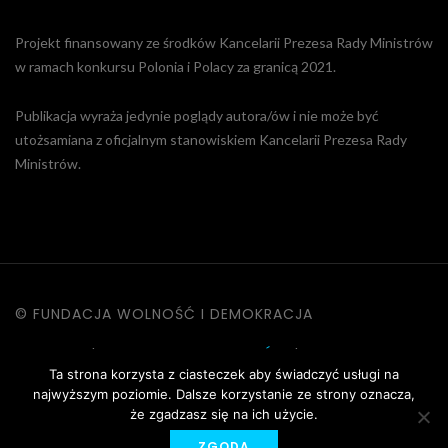
Projekt finansowany ze środków Kancelarii Prezesa Rady Ministrów
w ramach konkursu Polonia i Polacy za granicą 2021.
Publikacja wyraża jedynie poglądy autora/ów i nie może być
utożsamiana z oficjalnym stanowiskiem Kancelarii Prezesa Rady
Ministrów.
© FUNDACJA WOLNOŚĆ I DEMOKRACJA
KONTAKT
|
POLITYKA PRYWATNOŚCI
|
DANE OSOBOWE
Ta strona korzysta z ciasteczek aby świadczyć usługi na
|
REGULAMIN STRONY
najwyższym poziomie. Dalsze korzystanie ze strony oznacza,
że zgadzasz się na ich użycie.
ZGODA