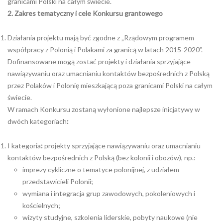
granicami Polski na całym świecie.
2. Zakres tematyczny i cele Konkursu grantowego
Działania projektu mają być zgodne z „Rządowym programem
współpracy z Polonią i Polakami za granicą w latach 2015-2020”.
Dofinansowane mogą zostać projekty i działania sprzyjające
nawiązywaniu oraz umacnianiu kontaktów bezpośrednich z Polską
przez Polaków i Polonię mieszkającą poza granicami Polski na całym
świecie.
W ramach Konkursu zostaną wyłonione najlepsze inicjatywy w
dwóch kategoriach
:
I kategoria
:
projekty sprzyjające nawiązywaniu oraz umacnianiu
kontaktów bezpośrednich z Polską (bez kolonii i obozów), np.:
imprezy cykliczne o tematyce polonijnej, z udziałem
przedstawicieli Polonii;
wymiana i integracja grup zawodowych, pokoleniowych i
kościelnych;
wizyty studyjne, szkolenia liderskie, pobyty naukowe (nie