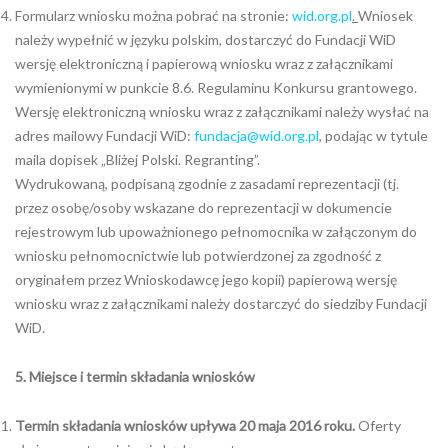
Formularz wniosku można pobrać na stronie:
wid.org.pl
.
Wniosek
należy wypełnić w języku polskim, dostarczyć do Fundacji WiD
wersję elektroniczną i papierową wniosku wraz z załącznikami
wymienionymi w punkcie 8.6. Regulaminu Konkursu grantowego.
Wersję elektroniczną wniosku wraz z załącznikami należy wysłać na
adres mailowy Fundacji WiD:
fundacja@wid.org.pl
, podając w tytule
maila dopisek „Bliżej Polski. Regranting”.
Wydrukowaną, podpisaną zgodnie z zasadami reprezentacji (tj.
przez osobę/osoby wskazane do reprezentacji w dokumencie
rejestrowym lub upoważnionego pełnomocnika w załączonym do
wniosku pełnomocnictwie lub potwierdzonej za zgodność z
oryginałem przez Wnioskodawcę jego kopii) papierową wersję
wniosku wraz z załącznikami należy dostarczyć do siedziby Fundacji
WiD.
5. Miejsce i termin składania wniosków
Termin składania wniosków upływa 20 maja 2016 roku.
Oferty