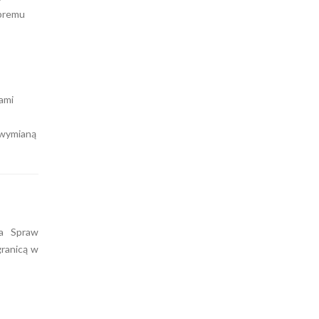
obremu
ami
m wymianą
wa Spraw
granicą w