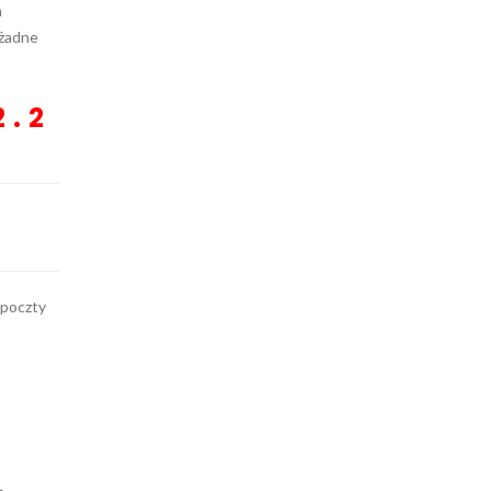
a
 żadne
 . 2
 poczty