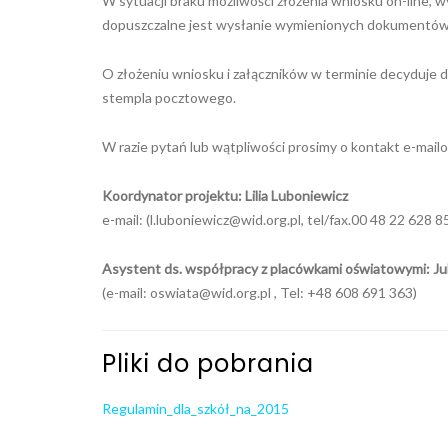
W sytuacji braku możliwości złożenia wniosku on-line, 
dopuszczalne jest wysłanie wymienionych dokumentów 
O złożeniu wniosku i załączników w terminie decyduje d
stempla pocztowego.
W razie pytań lub wątpliwości prosimy o kontakt e-mail
Koordynator projektu: Lilia Luboniewicz
e-mail: (
l.luboniewicz@wid.org.pl
, tel/fax.00 48 22 628 8
Asystent ds. współpracy z placówkami oświatowymi: Jul
(e-mail:
oswiata@wid.org.pl
, Tel: +48 608 691 363)
Pliki do pobrania
Regulamin_dla_szkół_na_2015