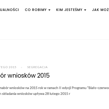
UALNOŚCI
CO ROBIMY
KIM JESTEŚMY
JAK MO
TEGO 2015
SEGREGACJA
ór wniosków 2015
y nabór wniosków na 2015 rok w ramach II edycji Programu “Biało-czerw
in składania wniosków upływa 28 lutego 2015 r