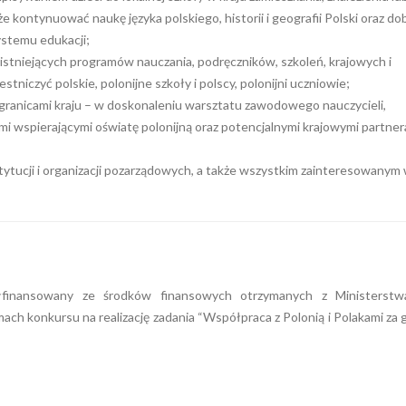
e kontynuować naukę języka polskiego, historii i geografii Polski oraz d
ystemu edukacji;
istniejących programów nauczania, podręczników, szkoleń, krajowych i
iczyć polskie, polonijne szkoły i polscy, polonijni uczniowie;
a granicami kraju – w doskonaleniu warsztatu zawodowego nauczycieli,
i wspierającymi oświatę polonijną oraz potencjalnymi krajowymi partner
nstytucji i organizacji pozarządowych, a także wszystkim zainteresowany
łfinansowany ze środków finansowych otrzymanych z Ministerst
ach konkursu na realizację zadania “Współpraca z Polonią i Polakami za 