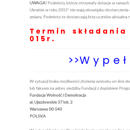
UWAGA!
Podmioty, którzy otrzymały dotacje w ramach
Ukrainie w roku 2015” nie mają obowiązku dostarczeni
zmiany. Podmioty te dostarczają listę uczniów aktualna 
T e r m i n s k ł a d a n i a
0 1 5 r .
>>
W y p e ł 
W sytuacji braku możliwości złożenia wniosku on-line 
lub faksem na adres siedziby Fundacji z dopiskiem Pro
Fundacja Wolność i Demokracja
al. Ujazdowskie 37 lok. 2
Warszawa 00-540
POLSKA