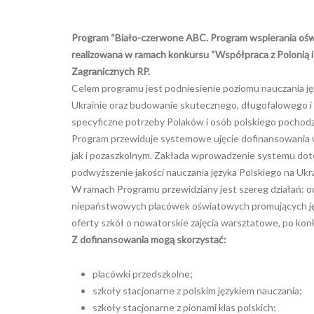
Program “Biało-czerwone ABC. Program wspierania oświat
realizowana w ramach konkursu “Współpraca z Polonią i 
Zagranicznych RP.
Celem programu jest podniesienie poziomu nauczania jęz
Ukrainie oraz budowanie skutecznego, długofalowego i
specyficzne potrzeby Polaków i osób polskiego pochod
Program przewiduje systemowe ujęcie dofinansowania w
jak i pozaszkolnym. Zakłada wprowadzenie systemu doto
podwyższenie jakości nauczania języka Polskiego na Uk
W ramach Programu przewidziany jest szereg działań: o
niepaństwowych placówek oświatowych promujących ję
oferty szkół o nowatorskie zajęcia warsztatowe, po konk
Z dofinansowania mogą skorzystać:
placówki przedszkolne;
szkoły stacjonarne z polskim językiem nauczania;
szkoły stacjonarne z pionami klas polskich;