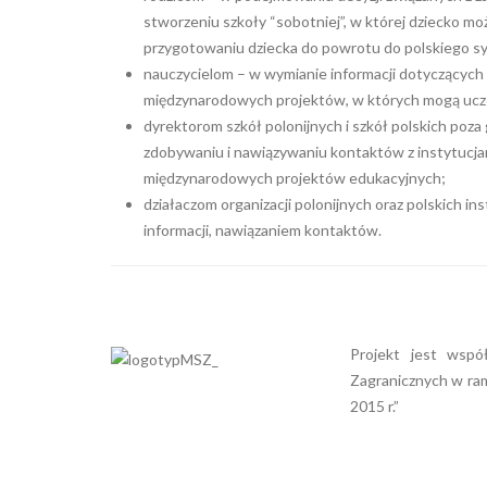
stworzeniu szkoły “sobotniej”, w której dziecko moż
przygotowaniu dziecka do powrotu do polskiego s
nauczycielom – w wymianie informacji dotyczących 
międzynarodowych projektów, w których mogą uczestn
dyrektorom szkół polonijnych i szkół polskich poz
zdobywaniu i nawiązywaniu kontaktów z instytucjam
międzynarodowych projektów edukacyjnych;
działaczom organizacji polonijnych oraz polskich i
informacji, nawiązaniem kontaktów.
Projekt jest wspó
Zagranicznych w ram
2015 r.”