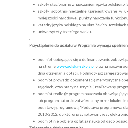
szkoły stacjonarne z nauczaniem języka polskiego 
szkoły sobotnio-niedzielne (zarejestrowane w u
mniejszości narodowej, punkty nauczania funkcjonuj
katedry języka polskiego na ukraińskich uczelniach
uniwersytety trzeciego wieku.
.
Przystąpienie do udziału w Programie wymaga spełnieni
podmiot ubiegający się o dofinansowanie zobowiąz
na stronie
www.polska-szkola.pl
oraz na naszym po
dnia otrzymania dotacji. Podmioty już zarejestrowa
podmiot prowadzi dokumentację merytoryczną obejm
zajęciach, czas pracy nauczycieli, realizowany prog
podmiot realizuje program nauczania obowiązujący 
lub program autorski zatwierdzony przez lokalne k
podstawę programową “Podstawa programowa dla uc
2010-2012, do której przygotowany jest elektronic
podmiot nie pobiera opłat za naukę od osób posiad
Zgłoszenie udziału programie: