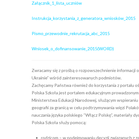
Załącznik_1_lista_uczniów
Instrukcja_korzystania_z_generatora_wniosków_2015
Pismo_przewodnie_rekrutacja_abc_2015
Wniosek_o_dofinansowanie_2015(WORD)
Zwracamy się z prośbą o rozpowszechnienie informacji 
Ukrainie” wśród zainteresowanych podmiotów.
Zachęcamy Państwa również do korzystania z portalu 
Polska Szkoła jest portalem edukacyjnym prowadzonym 
Ministerstwa Edukacji Narodowej, służącym wspieraniu uc
geografii za granicą w celu podtrzymywania więzi Polak
nauczania języka polskiego “Włącz Polskę”, materiały 
Polska Szkoła służy pomocą:
rodzicom – w podejmowaniu decyzji związanych z zap