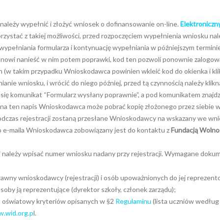
należy wypełnić i złożyć wniosek o dofinansowanie on-line.
Elektroniczn
zystać z takiej możliwości, przed rozpoczęciem wypełnienia wniosku nal
ypełniania formularza i kontynuację wypełniania w późniejszym terminie.
nowi nanieść w nim potem poprawki, kod ten pozwoli ponownie zalogowa
 (w takim przypadku Wnioskodawca powinien wkleić kod do okienka i kli
nie wniosku, i wrócić do niego później, przed tą czynnością należy klik
i się komunikat “Formularz wysłany poprawnie”, a pod komunikatem znajdz
c na ten napis Wnioskodawca może pobrać kopię złożonego przez siebie 
podczas rejestracji zostaną przesłane Wnioskodawcy na wskazany we wn
o e-maila Wnioskodawca zobowiązany jest do kontaktu z
Fundacją Wolnoś
ci należy wpisać numer wniosku nadany przy rejestracji. Wymagane doku
wny wnioskodawcy (rejestracji) i osób upoważnionych do jej reprezent
oby ją reprezentujące (dyrektor szkoły, członek zarządu);
ot oświatowy kryteriów opisanych w §2
Regulaminu
(lista uczniów według
.wid.org.p
l.