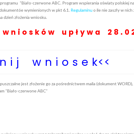
 programu “Biało-czerwone ABC. Program wspierania oświaty polskiej n
a dokumentóe wymienionych w pkt 6.1.
Regulaminu
o ile nie zaszły w nich
na dzień złożenia wniosku.
 w n i o s k ó w u p ł y w a 2 8 . 0 2
n i j w n i o s e k
<<
dopuszczalne jest złożenie go za pośrednictwem maila (dokument WORD),
gram “Biało-czerwone ABC”