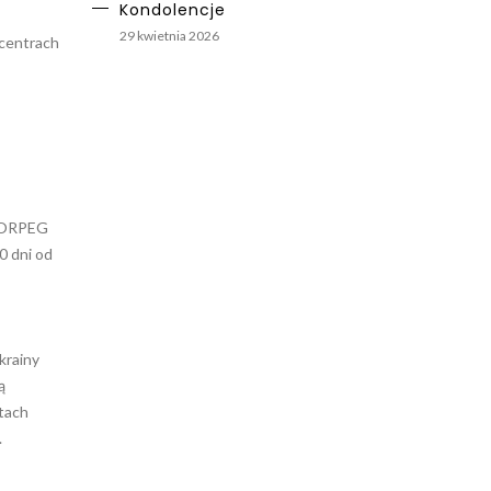
Kondolencje
29 kwietnia 2026
centrach
z ORPEG
0 dni od
krainy
ą
tach
.