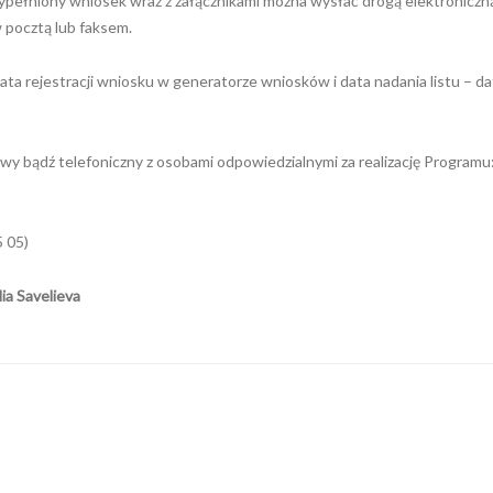
wypełniony wniosek wraz z załącznikami można wysłać drogą elektroniczn
pocztą lub faksem.
ata rejestracji wniosku w generatorze wniosków i data nadania listu – da
owy bądź telefoniczny z osobami odpowiedzialnymi za realizację Programu
5 05)
ia Savelieva