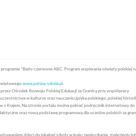
o programie “Biało-czerwone ABC. Program wspierania oświaty polskiej n
oświatowego
www.polska-szkola.pl
.
przez Ośrodek Rozwoju Polskiej Edukacji za Granicą przy współpracy
zestnictwa w kulturze oraz nauczaniu języka polskiego, polskiej historii 
ów z Krajem. Na stronie portalu można pobrać podręcznik internetowy do
dydaktyczne oraz nową podstawę programową dla uczniów polskich za gran
isywaniem dzieci do lokalnej szkoły w kraju zamieszkania, znalezieniu lu