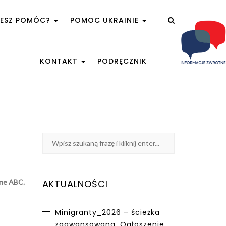
ŻESZ POMÓC?
POMOC UKRAINIE
KONTAKT
PODRĘCZNIK
one ABC.
AKTUALNOŚCI
Minigranty_2026 – ścieżka
zaawansowana. Ogłoszenie