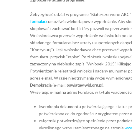
Żeby zgłosić udział w programie “Biało-czerwone ABC” 
formularz
umożliwia wieloetapowe wypełnianie. Aby skor
skopiować i zachować kod, który pozwoli na przerwanie w
Wnioskodawca przerwie wypełnianie wniosku lub posta
składanego formularza bez utraty uzupełnionych danych
“Kontynuuj”). Jeśli wnioskodawca chce przerwać wypełnia
formularzu przycisk “zapisz”. Po złożeniu wniosku pojaw
zaznaczony na niebiesko zapis “Wniosek_2015”. Klikają
Potwierdzenie rejestracji wniosku i nadany mu numer 
adres e-mail. W razie nieotrzymania wyżej wymienioneg
Demokracja
(e-mail:
oswiata@wid.org.p
l).
Wysyłając e-mail na adres Fundacji, w tytule wiadomoś
kserokopia dokumentu potwierdzającego status pra
potwierdzona co do zgodności z oryginałem przez os
załączniki potwierdzające spełnienie przez podmi
określonego wzoru zamieszczonego na stronie
www