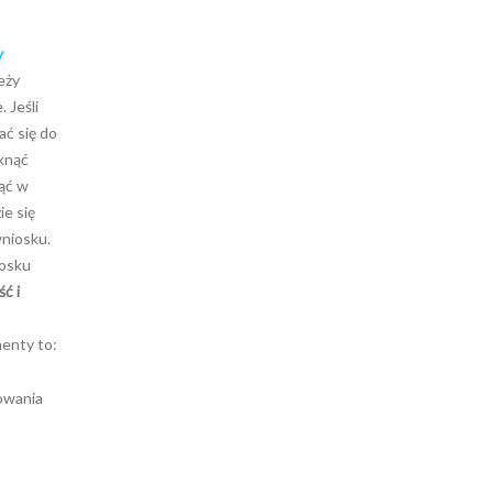
y
eży
 Jeśli
ć się do
knąć
nąć w
ie się
wniosku.
iosku
ć i
menty to:
owania