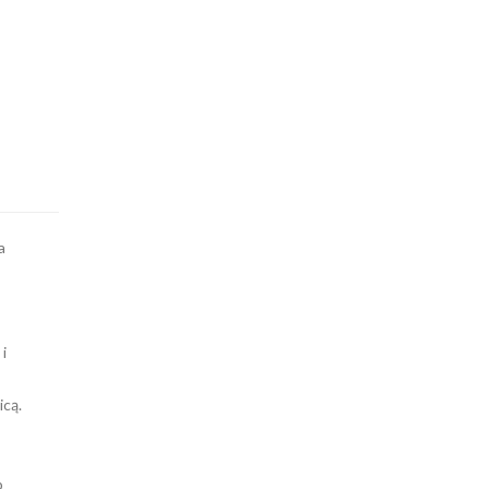
a
i
icą.
b