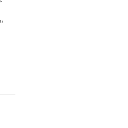
ą,
ta
: