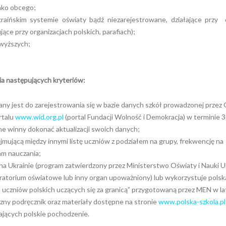
jako obcego;
kraińskim systemie oświaty bądź niezarejestrowane, działające przy 
ące przy organizacjach polskich, parafiach);
 wyższych;
a następujących kryteriów:
any jest do zarejestrowania się w bazie danych szkół prowadzonej prze
rtalu
www.wid.org.pl
(portal Fundacji Wolność i Demokracja) w terminie 3
ne winny dokonać aktualizacji swoich danych;
ującą między innymi listę uczniów z podziałem na grupy, frekwencję na
ram nauczania;
na Ukrainie (program zatwierdzony przez Ministerstwo Oświaty i Nauki U
uratorium oświatowe lub inny organ upoważniony) lub wykorzystuje polsk
zniów polskich uczących się za granicą” przygotowaną przez MEN w la
zny podręcznik oraz materiały dostępne na stronie
www.polska-szkola.pl
ających polskie pochodzenie.