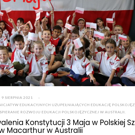
9 SIERPNIA 2021
INICJATYW EDUKACYJNYCH UZUPEŁNIAJĄCYCH EDUKACJĘ POLSKOJĘ
PIERANIE ROZWOJU EDUKACJI POLSKOJĘZYCZNEJ W AUSTRALII.
enia Konstytucji 3 Maja w Polskiej Sz
w Macarthur w Australii