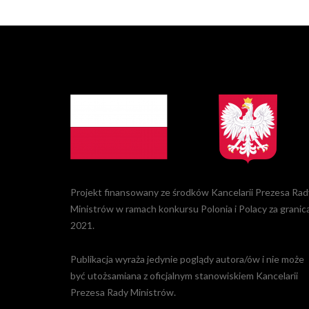
Projekt finansowany ze środków Kancelarii Prezesa Rad
Ministrów w ramach konkursu Polonia i Polacy za granic
2021.
Publikacja wyraża jedynie poglądy autora/ów i nie może
być utożsamiana z oficjalnym stanowiskiem Kancelarii
Prezesa Rady Ministrów.