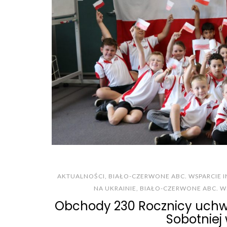
AKTUALNOŚCI
,
BIAŁO-CZERWONE ABC. WSPARCIE 
NA UKRAINIE
,
BIAŁO-CZERWONE ABC. WS
Obchody 230 Rocznicy uchwal
Sobotniej 