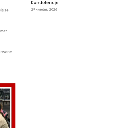
Kondolencje
29 kwietnia 2026
ię ze
temat
zerwone