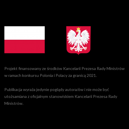
Projekt finansowany ze środków Kancelarii Prezesa Rady Ministrów
w ramach konkursu Polonia i Polacy za granicą 2021.
Publikacja wyraża jedynie poglądy autora/ów i nie może być
utożsamiana z oficjalnym stanowiskiem Kancelarii Prezesa Rady
Ministrów.