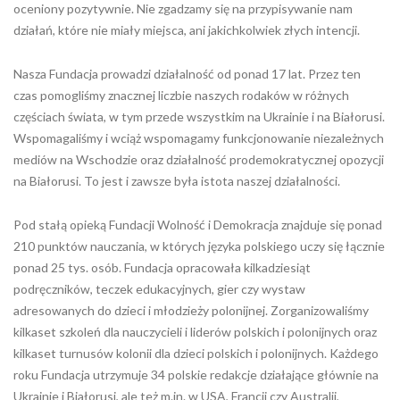
oceniony pozytywnie. Nie zgadzamy się na przypisywanie nam
działań, które nie miały miejsca, ani jakichkolwiek złych intencji.
Nasza Fundacja prowadzi działalność od ponad 17 lat. Przez ten
czas pomogliśmy znacznej liczbie naszych rodaków w różnych
częściach świata, w tym przede wszystkim na Ukrainie i na Białorusi.
Wspomagaliśmy i wciąż wspomagamy funkcjonowanie niezależnych
mediów na Wschodzie oraz działalność prodemokratycznej opozycji
na Białorusi. To jest i zawsze była istota naszej działalności.
Pod stałą opieką Fundacji Wolność i Demokracja znajduje się ponad
210 punktów nauczania, w których języka polskiego uczy się łącznie
ponad 25 tys. osób. Fundacja opracowała kilkadziesiąt
podręczników, teczek edukacyjnych, gier czy wystaw
adresowanych do dzieci i młodzieży polonijnej. Zorganizowaliśmy
kilkaset szkoleń dla nauczycieli i liderów polskich i polonijnych oraz
kilkaset turnusów kolonii dla dzieci polskich i polonijnych. Każdego
roku Fundacja utrzymuje 34 polskie redakcje działające głównie na
Ukrainie i Białorusi, ale też m.in. w USA, Francji czy Australii,