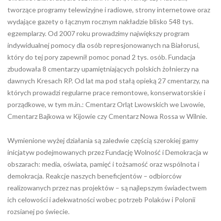
tworzące programy telewizyjne i radiowe, strony internetowe oraz
wydające gazety o łącznym rocznym nakładzie blisko 548 tys.
egzemplarzy. Od 2007 roku prowadzimy największy program
indywidualnej pomocy dla osób represjonowanych na Białorusi,
który do tej pory zapewnił pomoc ponad 2 tys. osób. Fundacja
zbudowała 8 cmentarzy upamiętniających polskich żołnierzy na
dawnych Kresach RP. Od lat ma pod stałą opieką 27 cmentarzy, na
których prowadzi regularne prace remontowe, konserwatorskie i
porządkowe, w tym m.in.: Cmentarz Orląt Lwowskich we Lwowie,
Cmentarz Bajkowa w Kijowie czy Cmentarz Nowa Rossa w Wilnie.
Wymienione wyżej działania są zaledwie częścią szerokiej gamy
inicjatyw podejmowanych przez Fundację Wolność i Demokracja w
obszarach: media, oświata, pamięć i tożsamość oraz wspólnota i
demokracja. Reakcje naszych beneficjentów – odbiorców
realizowanych przez nas projektów – są najlepszym świadectwem
ich celowości i adekwatności wobec potrzeb Polaków i Polonii
rozsianej po świecie.