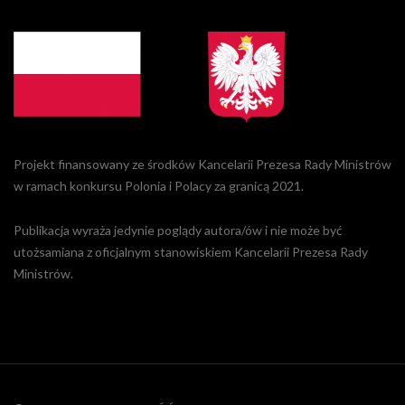
Projekt finansowany ze środków Kancelarii Prezesa Rady Ministrów
w ramach konkursu Polonia i Polacy za granicą 2021.
Publikacja wyraża jedynie poglądy autora/ów i nie może być
utożsamiana z oficjalnym stanowiskiem Kancelarii Prezesa Rady
Ministrów.