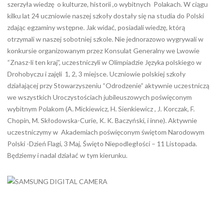
szerzyła wiedzę o kulturze, historii ,o wybitnych Polakach. W ciągu
kilku lat 24 uczniowie naszej szkoły dostały się na studia do Polski
zdając egzaminy wstępne. Jak widać, posiadali wiedzę, którą
otrzymali w naszej sobotniej szkole. Nie jednorazowo wygrywali w
konkursie organizowanym przez Konsulat Generalny we Lwowie
“Znasz-li ten kraj”, uczestniczyli w Olimpiadzie Języka polskiego w
Drohobyczu i zajęli 1, 2, 3 miejsce. Uczniowie polskiej szkoły
działającej przy Stowarzyszeniu “Odrodzenie” aktywnie uczestniczą
we wszystkich Uroczystościach jubileuszowych poświęconym
wybitnym Polakom (A. Mickiewicz, H. Sienkiewicz , J. Korczak, F.
Chopin, M. Skłodowska-Curie, K. K. Baczyński, i inne). Aktywnie
uczestniczymy w Akademiach poświęconym świętom Narodowym
Polski -Dzień Flagi, 3 Maj, Święto Niepodległości – 11 Listopada.
Będziemy i nadal działać w tym kierunku.