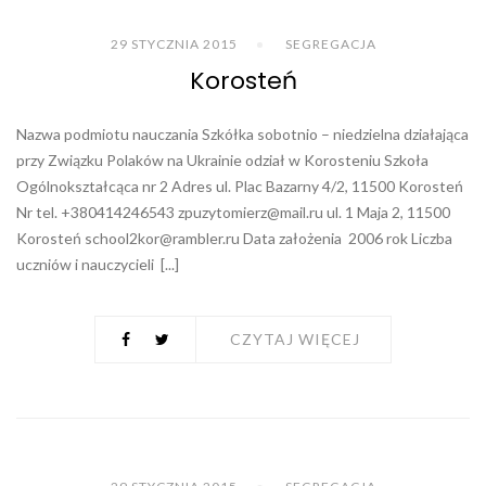
29 STYCZNIA 2015
SEGREGACJA
Korosteń
Nazwa podmiotu nauczania Szkółka sobotnio – niedzielna działająca
przy Związku Polaków na Ukrainie odział w Korosteniu Szkoła
Ogólnokształcąca nr 2 Adres ul. Plac Bazarny 4/2, 11500 Korosteń
Nr tel. +380414246543
zpuzytomierz@mail.ru
ul. 1 Maja 2, 11500
Korosteń
school2kor@rambler.ru
Data założenia 2006 rok Liczba
uczniów i nauczycieli [...]
CZYTAJ WIĘCEJ