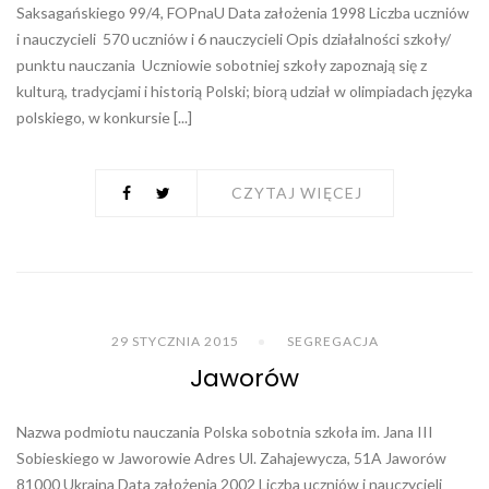
Saksagańskiego 99/4, FOPnaU Data założenia 1998 Liczba uczniów
i nauczycieli 570 uczniów i 6 nauczycieli Opis działalności szkoły/
punktu nauczania Uczniowie sobotniej szkoły zapoznają się z
kulturą, tradycjami i historią Polski; biorą udział w olimpiadach języka
polskiego, w konkursie [...]
CZYTAJ WIĘCEJ
29 STYCZNIA 2015
SEGREGACJA
Jaworów
Nazwa podmiotu nauczania Polska sobotnia szkoła im. Jana III
Sobieskiego w Jaworowie Adres Ul. Zahajewycza, 51A Jaworów
81000 Ukraina Data założenia 2002 Liczba uczniów i nauczycieli