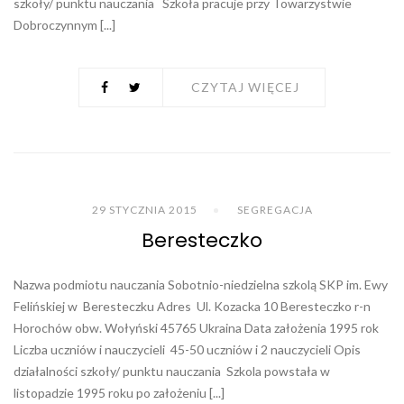
szkoły/ punktu nauczania Szkoła pracuje przy Towarzystwie
Dobroczynnym [...]
CZYTAJ WIĘCEJ
29 STYCZNIA 2015
SEGREGACJA
Beresteczko
Nazwa podmiotu nauczania Sobotnio-niedzielna szkolą SKP im. Ewy
Felińskiej w Beresteczku Adres Ul. Kozacka 10 Beresteczko r-n
Horochów obw. Wołyński 45765 Ukraina Data założenia 1995 rok
Liczba uczniów i nauczycieli 45-50 uczniów i 2 nauczycieli Opis
działalności szkoły/ punktu nauczania Szkola powstała w
listopadzie 1995 roku po założeniu [...]