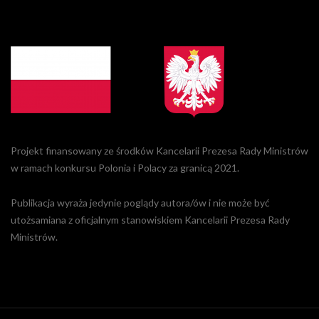
Projekt finansowany ze środków Kancelarii Prezesa Rady Ministrów
w ramach konkursu Polonia i Polacy za granicą 2021.
Publikacja wyraża jedynie poglądy autora/ów i nie może być
utożsamiana z oficjalnym stanowiskiem Kancelarii Prezesa Rady
Ministrów.