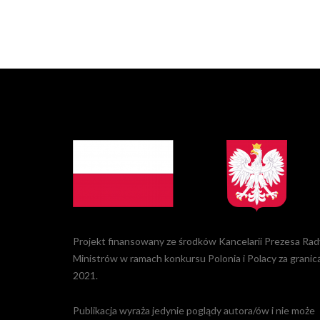
Projekt finansowany ze środków Kancelarii Prezesa Rad
Ministrów w ramach konkursu Polonia i Polacy za granic
2021.
Publikacja wyraża jedynie poglądy autora/ów i nie może