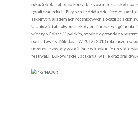
roku. Szkoła sobotnia korzysta z gościnności szkoły pańs
górali czadeckich. Przy szkole działa dziecięcy zespół f
szkolnych, akademiach rocznicowych z okazji polskich św
Uczniowie i absolwenci szkoły brali udział w ogólnoukrai
wiedzy o Polsce i j. polskim, szkolne dyktando na mistrza 
portretów św. Mikołaja. W 2012 i 2013 roku uczeń szkoł
uczennice zostały wyróżnione w konkursie recytatorski
festiwalu “Bukowińskie Spotkania” w Pile oraz brał dwukr