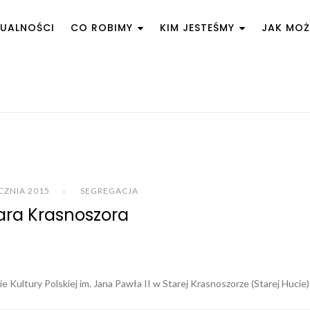
UALNOŚCI
CO ROBIMY
KIM JESTEŚMY
JAK MO
CZNIA 2015
SEGREGACJA
ara Krasnoszora
Kultury Polskiej im. Jana Pawła II w Starej Krasnoszorze (Starej Hucie)