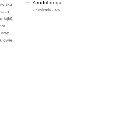
Kondolencje
dowisku
29 kwietnia 2026
ezach
ołajki).
rza
 oraz
ku dwie