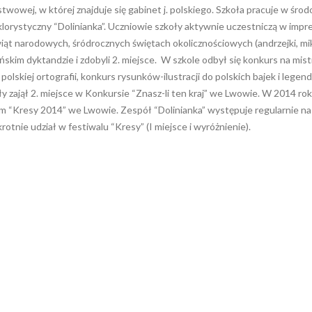
twowej, w której znajduje się gabinet j. polskiego. Szkoła pracuje w śro
olklorystyczny “Dolinianka”. Uczniowie szkoły aktywnie uczestniczą w impr
iąt narodowych, śródrocznych świętach okolicznościowych (andrzejki, mik
ńskim dyktandzie i zdobyli 2. miejsce. W szkole odbył się konkurs na mist
polskiej ortografii, konkurs rysunków-ilustracji do polskich bajek i legend
y zajął 2. miejsce w Konkursie “Znasz-li ten kraj” we Lwowie. W 2014 ro
m “Kresy 2014” we Lwowie. Zespół “Dolinianka” występuje regularnie na
otnie udział w festiwalu “Kresy” (I miejsce i wyróżnienie).