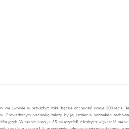
ny we Lwowie w przyszłym roku będzie obchodzić swoje 200-lecie. Je
iów. Prowadzącym placówkę zależy, by jej istnienie pozwalało zachow
kim język. W szkole pracuje 35 nauczycieli, z których większość ma wi
odbywa się w klasach I-XI w systemie jednozmianowym codziennie w go