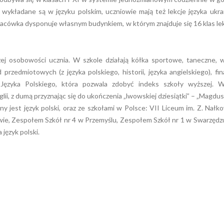
wykładane są w języku polskim, uczniowie mają też lekcje języka ukra
 Placówka dysponuje własnym budynkiem, w którym znajduje się 16 klas le
j osobowości ucznia. W szkole działają kółka sportowe, taneczne, w
przedmiotowych (z języka polskiego, historii, języka angielskiego), fina
 Języka Polskiego, która pozwala zdobyć indeks szkoły wyższej. W
lii, z dumą przyznając się do ukończenia „lwowskiej dziesiątki” – „Magdusi
y jest język polski, oraz ze szkołami w Polsce: VII Liceum im. Z. Nałk
e, Zespołem Szkół nr 4 w Przemyślu, Zespołem Szkół nr 1 w Swarzędzu
język polski.