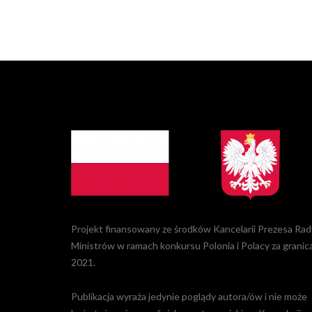
Projekt finansowany ze środków Kancelarii Prezesa Rad
Ministrów w ramach konkursu Polonia i Polacy za granic
2021.
Publikacja wyraża jedynie poglądy autora/ów i nie może