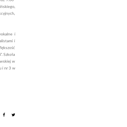
ińskiego,
kcyjnych,
okalne i
listami i
iększość
”. Szkoła
owskiej w
 i nr 3 w