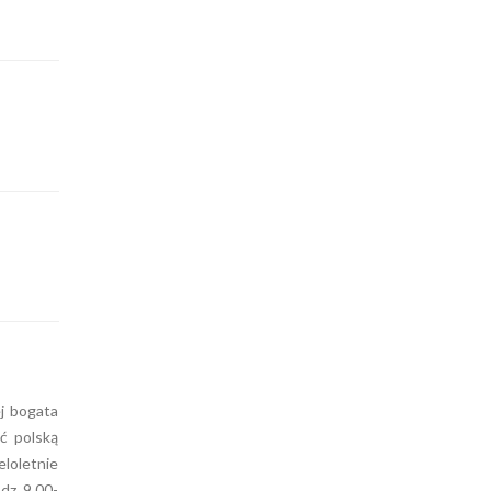
j bogata
ać polską
eloletnie
dz. 9.00-