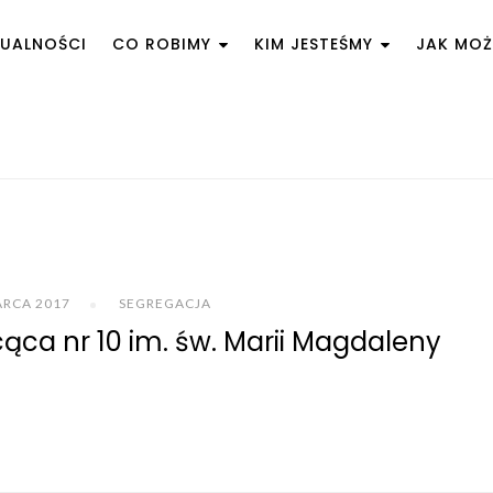
UALNOŚCI
CO ROBIMY
KIM JESTEŚMY
JAK MO
ARCA 2017
SEGREGACJA
ąca nr 10 im. św. Marii Magdaleny