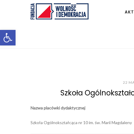
AKT
Otwórz pasek narzędzi
22 M
Szkoła Ogólnokształc
Nazwa placówki dydaktycznej
Szkoła Ogólnokształcąca nr 10 im. św. Marii Magdaleny