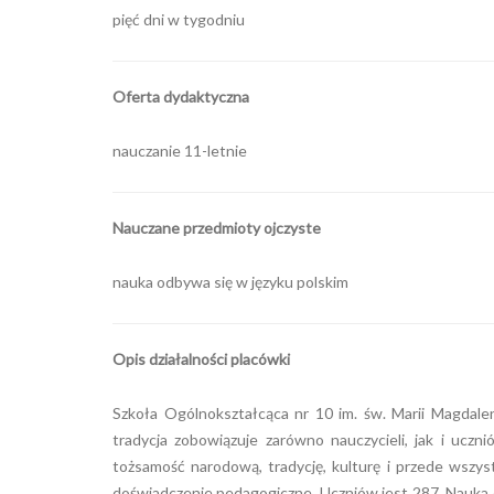
pięć dni w tygodniu
Oferta dydaktyczna
nauczanie 11-letnie
Nauczane przedmioty ojczyste
nauka odbywa się w języku polskim
Opis działalności placówki
Szkoła Ogólnokształcąca nr 10 im. św. Marii Magdale
tradycja zobowiązuje zarówno nauczycieli, jak i uczn
tożsamość narodową, tradycję, kulturę i przede wszyst
doświadczenie pedagogiczne. Uczniów jest 287. Nauka 