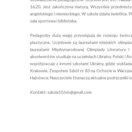
16.20. Jest zakończona maturą. Wszystkie przedmioty 
angielskiego i niemieckiego. W szkole działa świetlica.
sala sportowa i biblioteka.
Pedagodzy dużą wagę przywiązują do rozwoju twórcze
plastyczne. Uczniowie są laureatami miejskich olimpiad 
laureatami Międzynarodowej Olimpiady Literatury i
absolwentów studiuje na uczelniach Ukrainy, Polski i Ang
współpracuje z innymi szkołami Ukrainy, gdzie wykładan
Krakowie, Zespołem Szkół nr 83 na Ochocie w Warszawi
Hajnówce. Nauczyciele tłumaczą aktualne podręczniki na 
Kontakt:
szkola10.lviv@gmail.com