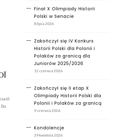
Finał X Olimpiady Historii
Polski w Senacie
8 lipca 2026
Zakończył się IV Konkurs
Historii Polski dla Polonii i
Polaków za granicą dla
Juniorów 2025/2026
12 czerwca 2026
ОЇ
Zakończył się II etap X
Olimpiady Historii Polski dla
ській
Polonii i Polaków za granicą
? Ви
9 czerwca 2026
Kondolencje
29 kwietnia 2026