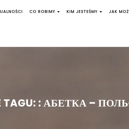
UALNOŚCI
CO ROBIMY
KIM JESTEŚMY
JAK MO
 TAGU: : АБЕТКА – ПОЛ