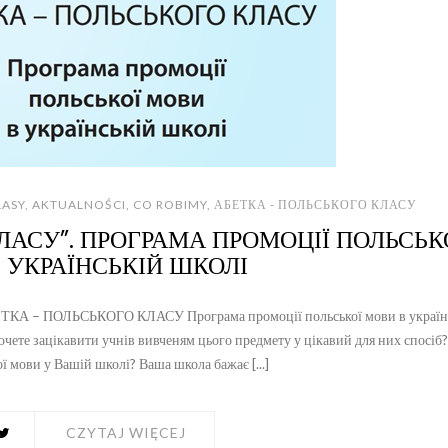
LASY
,
AKTUALNOŚCI
,
CO ROBIMY
,
АБЕТКА - ПОЛЬСЬКОГО КЛАСУ
ЛАСУ”. ПРОГРАМА ПРОМОЦІЇ ПОЛЬСЬК
 УКРАЇНСЬКІЙ ШКОЛІ
БЕТКА – ПОЛЬСЬКОГО КЛАСУ Програма промоції польської мови в україн
чете зацікавити учнів вивченям цього предмету у цікавий для них спосіб
 мови у Вашій школі? Ваша школа бажає [...]
CZYTAJ WIĘCEJ