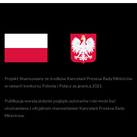
Projekt finansowany ze środków Kancelarii Prezesa Rady Ministrów
w ramach konkursu Polonia i Polacy za granicą 2021.
Publikacja wyraża jedynie poglądy autora/ów i nie może być
utożsamiana z oficjalnym stanowiskiem Kancelarii Prezesa Rady
Ministrów.