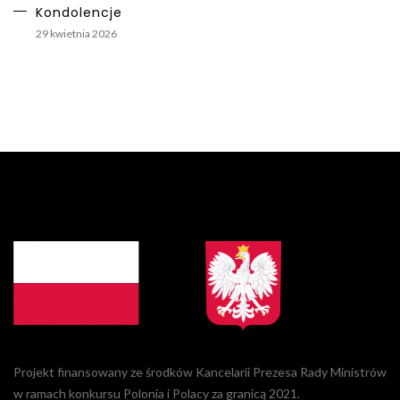
Kondolencje
29 kwietnia 2026
Projekt finansowany ze środków Kancelarii Prezesa Rady Ministrów
w ramach konkursu Polonia i Polacy za granicą 2021.