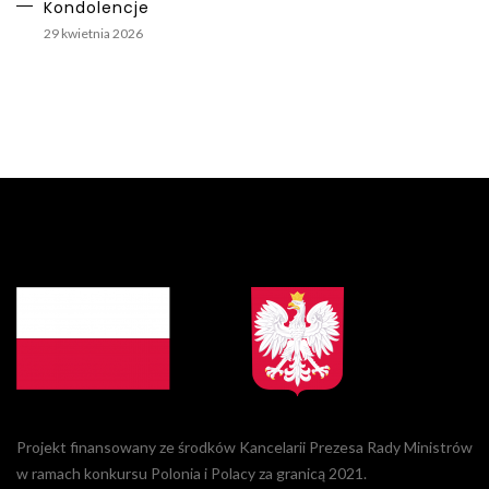
Kondolencje
29 kwietnia 2026
Projekt finansowany ze środków Kancelarii Prezesa Rady Ministrów
w ramach konkursu Polonia i Polacy za granicą 2021.