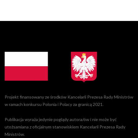
Projekt finansowany ze środków Kancelarii Prezesa Rady Ministrów
w ramach konkursu Polonia i Polacy za granicą 2021.
Publikacja wyraża jedynie poglądy autora/ów i nie może być
utożsamiana z oficjalnym stanowiskiem Kancelarii Prezesa Rady
Ministrów.