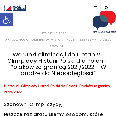
Otwórz pasek narzędzi
6 STYCZNIA 2022
AKTUALNOŚCI
,
OLIMPIADY HISTORII POLSKI
,
SZERZYMY POLSKĄ
OŚWIATĘ
Warunki eliminacji do II etap VI.
Olimpiady Historii Polski dla Polonii i
Polaków za granicą 2021/2022. „W
drodze do Niepodległości”
II etap VI. Olimpiady Historii Polski dla Polonii i Polaków za granicą
2021/2022.
Szanowni Olimpijczycy,
jeszcze raz gratulujemy osobom, które