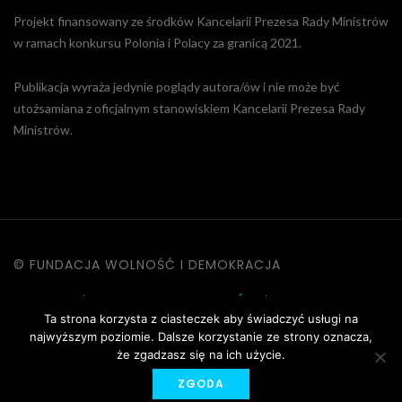
Projekt finansowany ze środków Kancelarii Prezesa Rady Ministrów
w ramach konkursu Polonia i Polacy za granicą 2021.
Publikacja wyraża jedynie poglądy autora/ów i nie może być
utożsamiana z oficjalnym stanowiskiem Kancelarii Prezesa Rady
Ministrów.
© FUNDACJA WOLNOŚĆ I DEMOKRACJA
KONTAKT
|
POLITYKA PRYWATNOŚCI
|
DANE OSOBOWE
Ta strona korzysta z ciasteczek aby świadczyć usługi na
|
REGULAMIN STRONY
najwyższym poziomie. Dalsze korzystanie ze strony oznacza,
że zgadzasz się na ich użycie.
ZGODA