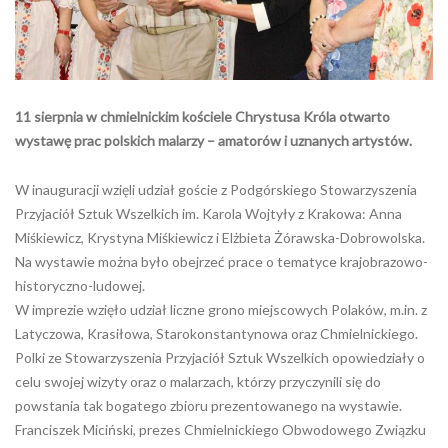
11 sierpnia w chmielnickim kościele Chrystusa Króla otwarto
wystawę prac polskich malarzy – amatorów i uznanych artystów.
W inauguracji wzięli udział goście z Podgórskiego Stowarzyszenia
Przyjaciół Sztuk Wszelkich im. Karola Wojtyły z Krakowa: Anna
Miśkiewicz, Krystyna Miśkiewicz i Elżbieta Żórawska-Dobrowolska.
Na wystawie można było obejrzeć prace o tematyce krajobrazowo-
historyczno-ludowej.
W imprezie wzięło udział liczne grono miejscowych Polaków, m.in. z
Latyczowa, Krasiłowa, Starokonstantynowa oraz Chmielnickiego.
Polki ze Stowarzyszenia Przyjaciół Sztuk Wszelkich opowiedziały o
celu swojej wizyty oraz o malarzach, którzy przyczynili się do
powstania tak bogatego zbioru prezentowanego na wystawie.
Franciszek Miciński, prezes Chmielnickiego Obwodowego Związku