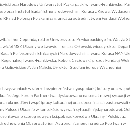
alicyjski oraz Narodowy Uniwersytet Pzykarpacki w Iwano-Frankiwsku. Pa
o oraz Instytut Badań Etnonarodowych im. Kurasa z Kijowa. Wydarzeni
RP nad Polonią i Polakami za granicą za pośrednictwem Fundacji Wolnoś
itali: Ihor Cependa, rektor Uniwersytetu Przykarpackiego im. Wasyla S
tawiciel MSZ Ukrainy we Lwowie; Tomasz Orłowski, wicedyrektor Depa
 Badań Politycznych, Etnicznych i Narodowych im. Iwana Kurasa NAN Ukr
 Regionalnej Iwano-Frankiwska; Robert Czyżewski, prezes Fundacji Woln
ra Galicyjskiego”; Jan Malicki, Dyrektor Studium Europy Wschodniej
ch wyzwaniach w sferze bezpieczeństwa, gospodarki, kultury oraz wspó
Ukraińskiego Forum Partnerstwa dyskutowano na temat nowej sytuacji w
 rola mediów i współpracy kulturalnej oraz obecni na sali zastanawiali 
ony Polsce i Ukrainie w kontekście wyzwań sytuacji międzynarodowej. Od
prezentowano szereg nowych książek naukowców z Ukrainy i Polski. Już
ych odnowienia Obserwatorium Astronomicznego na górze Pop Iwan w