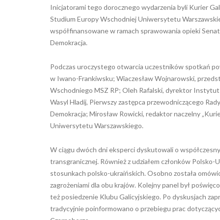
Inicjatorami tego dorocznego wydarzenia byli Kurier G
Studium Europy Wschodniej Uniwersytetu Warszawskieg
współfinansowane w ramach sprawowania opieki Senatu 
Demokracja.
Podczas uroczystego otwarcia uczestników spotkań pow
w Iwano-Frankiwsku; Wiaczesław Wojnarowski, przeds
Wschodniego MSZ RP; Oleh Rafalski, dyrektor Instytut
Wasyl Hladij, Pierwszy zastępca przewodniczącego Rady
Demokracja; Mirosław Rowicki, redaktor naczelny „Kurie
Uniwersytetu Warszawskiego.
W ciągu dwóch dni eksperci dyskutowali o współczesny
transgranicznej. Również z udziałem członków Polsko-
stosunkach polsko-ukraińskich. Osobno została omówiona
zagrożeniami dla obu krajów. Kolejny panel był poświęc
też posiedzenie Klubu Galicyjskiego. Po dyskusjach za
tradycyjnie poinformowano o przebiegu prac dotycząc