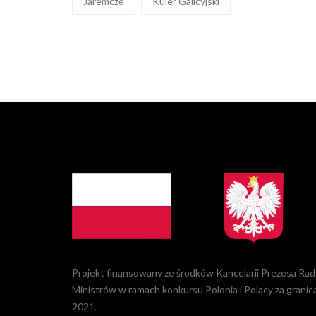
Jaremcze
Kuier Galicyjski
Projekt finansowany ze środków Kancelarii Prezesa Rad
Ministrów w ramach konkursu Polonia i Polacy za granic
2021.