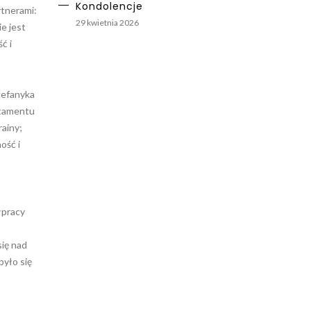
Kondolencje
rtnerami:
29 kwietnia 2026
e jest
ć i
tefanyka
rtamentu
ainy;
ość i
łpracy
się nad
było się