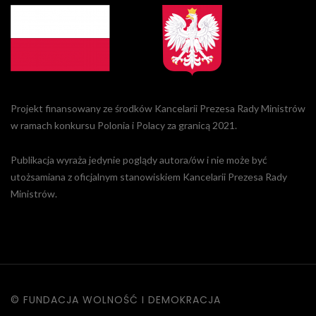
Projekt finansowany ze środków Kancelarii Prezesa Rady Ministrów
w ramach konkursu Polonia i Polacy za granicą 2021.
Publikacja wyraża jedynie poglądy autora/ów i nie może być
utożsamiana z oficjalnym stanowiskiem Kancelarii Prezesa Rady
Ministrów.
© FUNDACJA WOLNOŚĆ I DEMOKRACJA