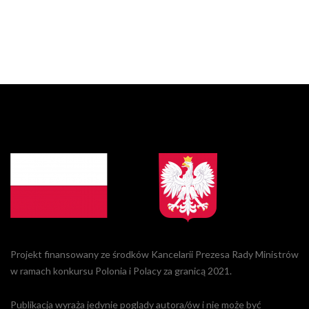
Projekt finansowany ze środków Kancelarii Prezesa Rady Ministrów
w ramach konkursu Polonia i Polacy za granicą 2021.
Publikacja wyraża jedynie poglądy autora/ów i nie może być