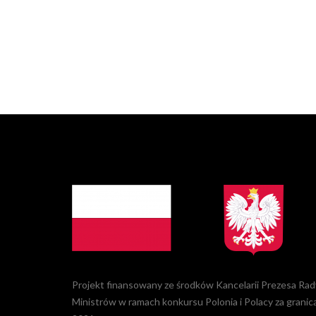
Projekt finansowany ze środków Kancelarii Prezesa Rad
Ministrów w ramach konkursu Polonia i Polacy za granic