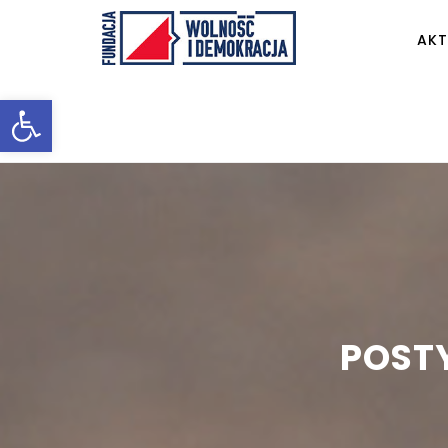
AKT
Otwórz pasek narzędzi
POSTY