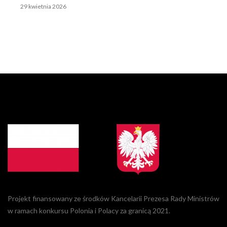
29 kwietnia 2026
Projekt finansowany ze środków Kancelarii Prezesa Rady Ministrów
w ramach konkursu Polonia i Polacy za granicą 2021.