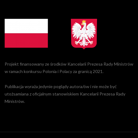
Projekt finansowany ze środków Kancelarii Prezesa Rady Ministrów
w ramach konkursu Polonia i Polacy za granicą 2021.
Publikacja wyraża jedynie poglądy autora/ów i nie może być
utożsamiana z oficjalnym stanowiskiem Kancelarii Prezesa Rady
Ministrów.