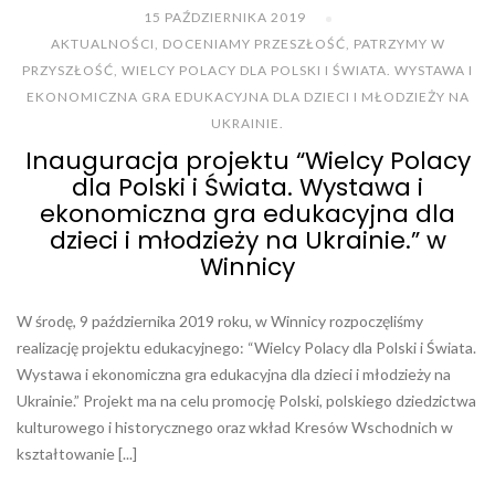
15 PAŹDZIERNIKA 2019
AKTUALNOŚCI
,
DOCENIAMY PRZESZŁOŚĆ, PATRZYMY W
PRZYSZŁOŚĆ
,
WIELCY POLACY DLA POLSKI I ŚWIATA. WYSTAWA I
EKONOMICZNA GRA EDUKACYJNA DLA DZIECI I MŁODZIEŻY NA
UKRAINIE.
Inauguracja projektu “Wielcy Polacy
dla Polski i Świata. Wystawa i
ekonomiczna gra edukacyjna dla
dzieci i młodzieży na Ukrainie.” w
Winnicy
W środę, 9 października 2019 roku, w Winnicy rozpoczęliśmy
realizację projektu edukacyjnego: “Wielcy Polacy dla Polski i Świata.
Wystawa i ekonomiczna gra edukacyjna dla dzieci i młodzieży na
Ukrainie.” Projekt ma na celu promocję Polski, polskiego dziedzictwa
kulturowego i historycznego oraz wkład Kresów Wschodnich w
kształtowanie [...]