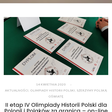
14 KWIETNIA 2020
AKTUALNOŚCI
,
OLIMPIADY HISTORII POLSKI
,
SZERZYMY POLSKĄ
OŚWIATĘ
II etap IV Olimpiady Historii Polski dla
Polonii i Polaków za granicą – on-line