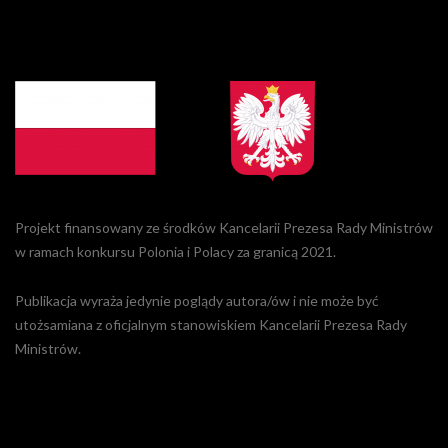
Projekt finansowany ze środków Kancelarii Prezesa Rady Ministrów
w ramach konkursu Polonia i Polacy za granicą 2021.
Publikacja wyraża jedynie poglądy autora/ów i nie może być
utożsamiana z oficjalnym stanowiskiem Kancelarii Prezesa Rady
Ministrów.