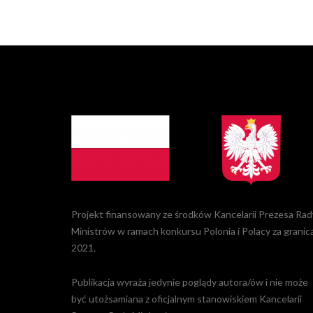
Projekt finansowany ze środków Kancelarii Prezesa Rad
Ministrów w ramach konkursu Polonia i Polacy za granic
2021.
Publikacja wyraża jedynie poglądy autora/ów i nie może
być utożsamiana z oficjalnym stanowiskiem Kancelarii