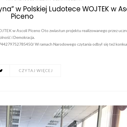
yna” w Polskiej Ludotece WOJTEK w As
Piceno
OJTEK w Ascoli Piceno Oto zwiastun projektu realizowanego przez ucz
olność i Demokracja.
4279752785450/ W ramach Narodowego czytania odbył się też konku
CZYTAJ WIĘCEJ