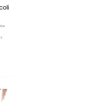
coli
niów
rs