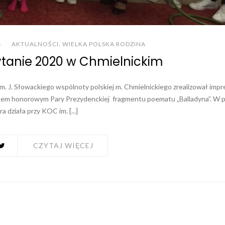
AKTUALNOŚCI
,
WIELKA POLSKA RODZINA
tanie 2020 w Chmielnickim
m. J. Słowackiego wspólnoty polskiej m. Chmielnickiego zrealizował impr
em honorowym Pary Prezydenckiej fragmentu poematu „Balladyna”. W p
a działa przy KOC im. [...]
CZYTAJ WIĘCEJ