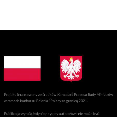
Projekt finansowany ze środków Kancelarii Prezesa Rady Ministrów
w ramach konkursu Polonia i Polacy za granicą 2021.
Publikacja wyraża jedynie poglądy autora/ów i nie może być