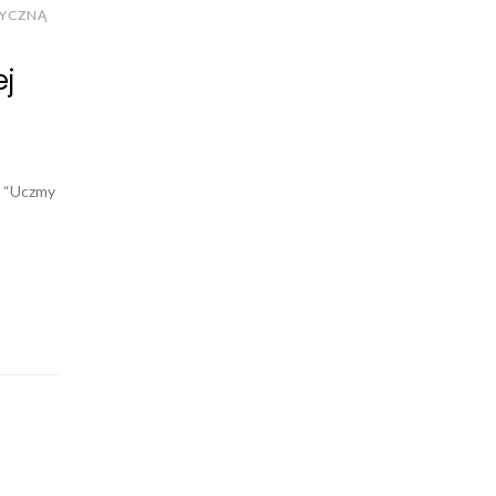
ZYCZNĄ
ej
: “Uczmy