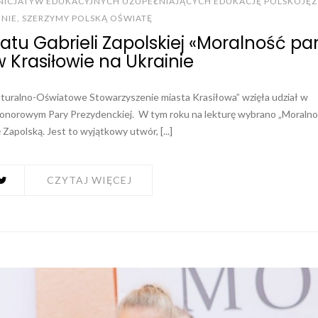
INICJATYW EDUKACYJNYCH UZUPEŁNIAJĄCYCH EDUKACJĘ POLSKOJĘ
INIE
,
SZERZYMY POLSKĄ OŚWIATĘ
u Gabrieli Zapolskiej «Moralność pa
w Krasiłowie na Ukrainie
lturalno-Oświatowe Stowarzyszenie miasta Krasiłowa” wzięła udział w
norowym Pary Prezydenckiej. W tym roku na lekturę wybrano „Moralno
 Zapolską. Jest to wyjątkowy utwór, [...]
CZYTAJ WIĘCEJ