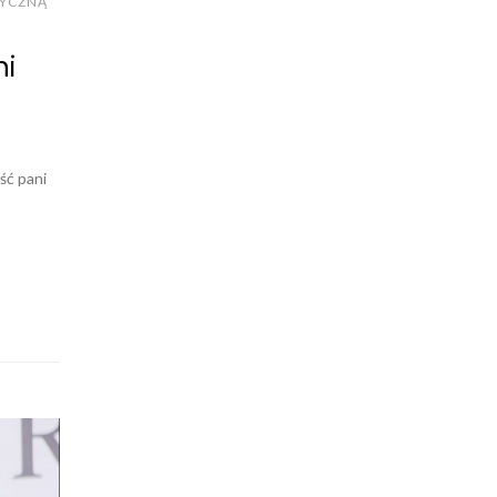
ZYCZNĄ
ni
ść pani