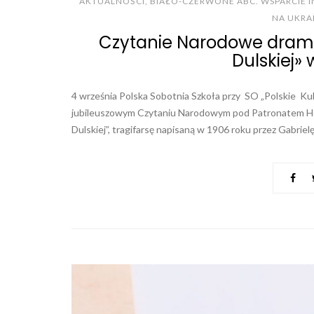
AKTUALNOŚCI
,
BIAŁO-CZERWONE ABC. WSPARCIE 
NA UKRA
Czytanie Narodowe dramat
Dulskiej» 
4 września Polska Sobotnia Szkoła przy SO „Polskie Ku
jubileuszowym Czytaniu Narodowym pod Patronatem Ho
Dulskiej”, tragifarsę napisaną w 1906 roku przez Gabrielę