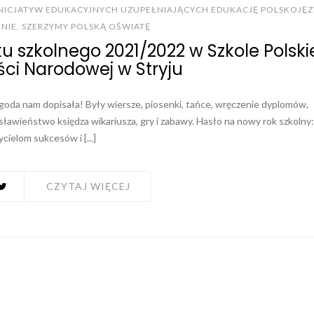
INICJATYW EDUKACYJNYCH UZUPEŁNIAJĄCYCH EDUKACJĘ POLSKOJĘ
INIE
,
SZERZYMY POLSKĄ OŚWIATĘ
u szkolnego 2021/2022 w Szkole Polski
ści Narodowej w Stryju
goda nam dopisała! Były wiersze, piosenki, tańce, wręczenie dyplomów,
ławieństwo księdza wikariusza, gry i zabawy. Hasło na nowy rok szkolny
cielom sukcesów i [...]
CZYTAJ WIĘCEJ