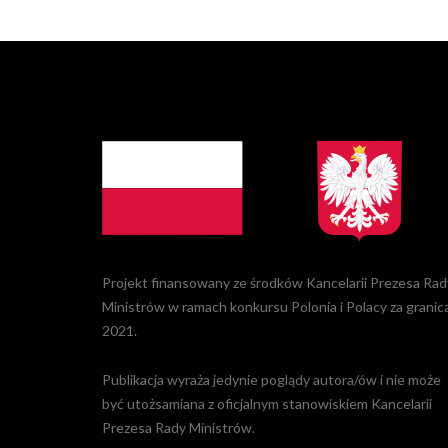
Projekt finansowany ze środków Kancelarii Prezesa Rad
Ministrów w ramach konkursu Polonia i Polacy za granic
2021.
Publikacja wyraża jedynie poglądy autora/ów i nie może
być utożsamiana z oficjalnym stanowiskiem Kancelarii
Prezesa Rady Ministrów.