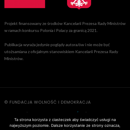
Projekt finansowany ze środków Kancelarii Prezesa Rady Ministrów
w ramach konkursu Polonia i Polacy za granicą 2021.
Publikacja wyraża jedynie poglądy autora/ów i nie może być
utożsamiana z oficjalnym stanowiskiem Kancelarii Prezesa Rady
Ministrów.
© FUNDACJA WOLNOŚĆ I DEMOKRACJA
KONTAKT
|
POLITYKA PRYWATNOŚCI
|
DANE OSOBOWE
Ta strona korzysta z ciasteczek aby świadczyć usługi na
|
REGULAMIN STRONY
najwyższym poziomie. Dalsze korzystanie ze strony oznacza,