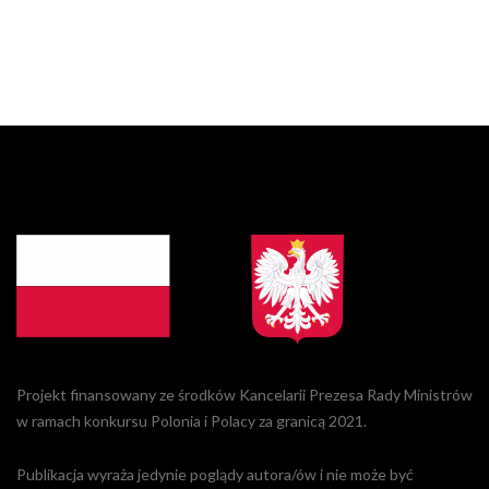
Projekt finansowany ze środków Kancelarii Prezesa Rady Ministrów
w ramach konkursu Polonia i Polacy za granicą 2021.
Publikacja wyraża jedynie poglądy autora/ów i nie może być