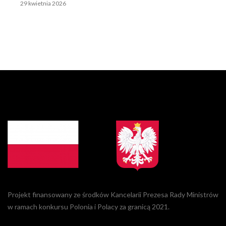
29 kwietnia 2026
Projekt finansowany ze środków Kancelarii Prezesa Rady Ministrów
w ramach konkursu Polonia i Polacy za granicą 2021.